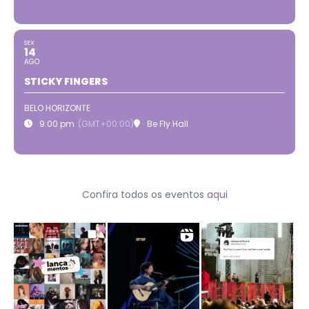
SEX
14
AGO
STICKY FINGERS
BELO HORIZONTE
9:00 pm
(GMT+00:00)
Be Fly Hall
Confira todos os eventos
aqui