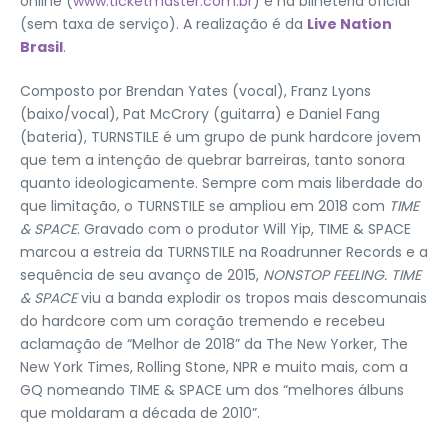
online (
www.ticketmaster.com.br
) e na bilheteria oficial
(sem taxa de serviço). A realização é da
Live Nation
Brasil
.
Composto por Brendan Yates (vocal), Franz Lyons
(baixo/vocal), Pat McCrory (guitarra) e Daniel Fang
(bateria), TURNSTILE é um grupo de punk hardcore jovem
que tem a intenção de quebrar barreiras, tanto sonora
quanto ideologicamente. Sempre com mais liberdade do
que limitação, o TURNSTILE se ampliou em 2018 com
TIME
& SPACE
. Gravado com o produtor Will Yip, TIME & SPACE
marcou a estreia da TURNSTILE na Roadrunner Records e a
sequência de seu avanço de 2015,
NONSTOP FEELING. TIME
& SPACE
viu a banda explodir os tropos mais descomunais
do hardcore com um coração tremendo e recebeu
aclamação de “Melhor de 2018” da The New Yorker, The
New York Times, Rolling Stone, NPR e muito mais, com a
GQ nomeando TIME & SPACE um dos “melhores álbuns
que moldaram a década de 2010”.