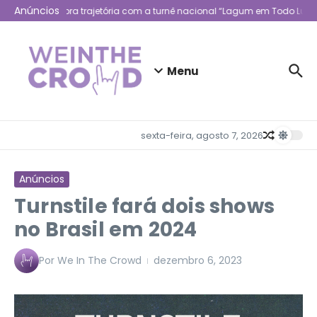
Ir para o conteúdo
Anúncios
Lagum celebra trajetória com a turnê nacional “Lagum em Todo Lugar
Menu
sexta-feira, agosto 7, 2026
Anúncios
Turnstile fará dois shows
no Brasil em 2024
Por
We In The Crowd
dezembro 6, 2023