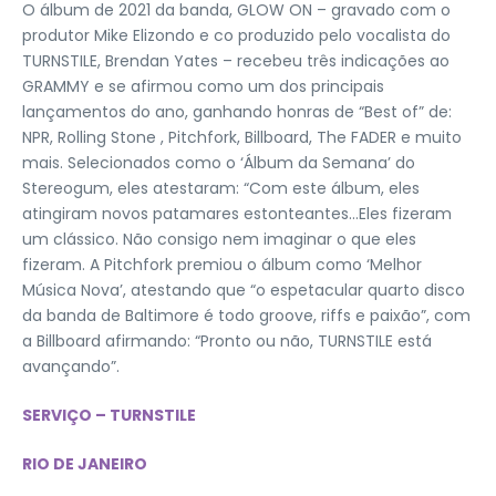
O álbum de 2021 da banda, GLOW ON – gravado com o
produtor Mike Elizondo e co produzido pelo vocalista do
TURNSTILE, Brendan Yates – recebeu três indicações ao
GRAMMY e se afirmou como um dos principais
lançamentos do ano, ganhando honras de “Best of” de:
NPR, Rolling Stone , Pitchfork, Billboard, The FADER e muito
mais. Selecionados como o ‘Álbum da Semana’ do
Stereogum, eles atestaram: “Com este álbum, eles
atingiram novos patamares estonteantes…Eles fizeram
um clássico. Não consigo nem imaginar o que eles
fizeram. A Pitchfork premiou o álbum como ‘Melhor
Música Nova’, atestando que “o espetacular quarto disco
da banda de Baltimore é todo groove, riffs e paixão”, com
a Billboard afirmando: “Pronto ou não, TURNSTILE está
avançando”.
SERVIÇO – TURNSTILE
RIO DE JANEIRO