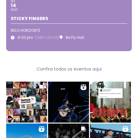
SEX
14
AGO
STICKY FINGERS
BELO HORIZONTE
9:00 pm
(GMT+00:00)
Be Fly Hall
Confira todos os eventos
aqui