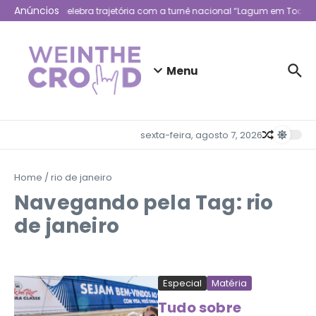
Ir para o conteúdo
Anúncios
Lagum celebra trajetória com a turnê nacional “Lagum em Todo L
Menu
sexta-feira, agosto 7, 2026
Home
/
rio de janeiro
Navegando pela Tag: rio
de janeiro
Especial
Matéria
Tudo sobre