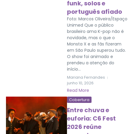
funk, solos e
português afiado
Foto: Marcos Oliveira/Espaço
Unimed Que o público
brasileiro ama K-pop não é
novidade, mas o que o
Monsta X e as fãs fizeram
em São Paulo superou tudo.
O show foi animado e
prendeu a atenção do
início...
Mariana Fernandes
junho 10, 2026
Read More
Cobertura
Entre chuva e
euforia: C6 Fest
2026 reúne