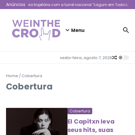
Ir para o conteúdo
Anúncios
Lagum celebra trajetória com a turnê nacional “Lagum em Todo Lugar
Menu
sexta-feira, agosto 7, 2026
Home
/
Cobertura
Cobertura
Cobertura
El Capitxn leva
seus hits, suas