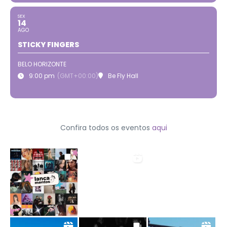
SEX
14
AGO
STICKY FINGERS
BELO HORIZONTE
9:00 pm
(GMT+00:00)
Be Fly Hall
Confira todos os eventos
aqui