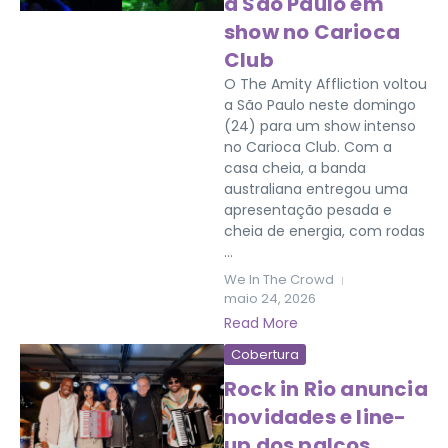
à São Paulo em
show no Carioca
Club
O The Amity Affliction voltou
a São Paulo neste domingo
(24) para um show intenso
no Carioca Club. Com a
casa cheia, a banda
australiana entregou uma
apresentação pesada e
cheia de energia, com rodas
...
We In The Crowd
maio 24, 2026
Read More
Cobertura
Rock in Rio anuncia
novidades e line-
up dos palcos