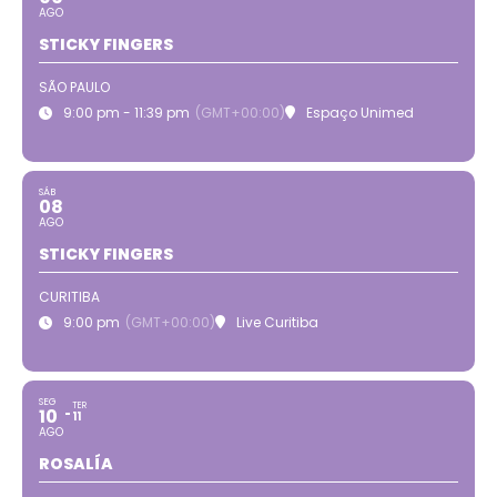
AGO
STICKY FINGERS
SÃO PAULO
9:00 pm - 11:39 pm
(GMT+00:00)
Espaço Unimed
SÁB
08
AGO
STICKY FINGERS
CURITIBA
9:00 pm
(GMT+00:00)
Live Curitiba
SEG
TER
10
11
AGO
ROSALÍA