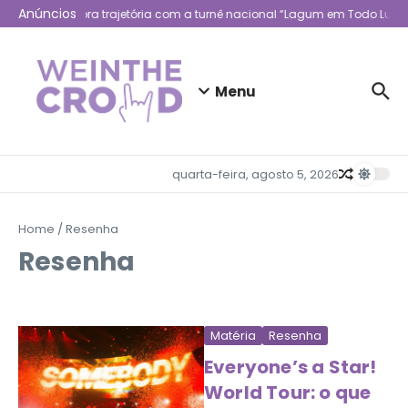
Ir para o conteúdo
Anúncios
Lagum celebra trajetória com a turnê nacional “Lagum em Todo Lugar
Menu
quarta-feira, agosto 5, 2026
Home
/
Resenha
Resenha
Matéria
Resenha
Everyone’s a Star!
World Tour: o que