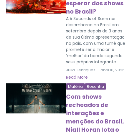
esperar dos shows
no Brasil?
A 5 Seconds of Summer
desembarca no Brasil em
setembro depois de 3 anos
de sua última apresentação
no país, com uma turnê que
promete ser a ‘maior’ e
‘melhor’ da banda segundo
seus próprios integrante...
Julia Henriques
abril 10, 2026
Read More
Matéria
Resenha
Com shows
recheados de
interações e
menções do Brasil,
Niall Horan lota o