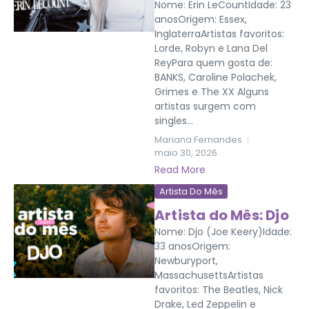
Nome: Erin LeCountIdade: 23
anosOrigem: Essex,
InglaterraArtistas favoritos:
Lorde, Robyn e Lana Del
ReyPara quem gosta de:
BANKS, Caroline Polachek,
Grimes e The XX Alguns
artistas surgem com
singles...
Mariana Fernandes
maio 30, 2026
Read More
Artista Do Mês
Artista do Mês: Djo
Nome: Djo (Joe Keery)Idade:
33 anosOrigem:
Newburyport,
MassachusettsArtistas
favoritos: The Beatles, Nick
Drake, Led Zeppelin e