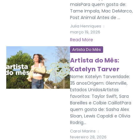
maisPara quem gosta de:
Tame Impala, Mac DeMarco,
Post Animal Antes de ...
Julia Henriques
março 19, 2026
Read More
Artista Do Mês
Artista do Mês:
Katelyn Tarver
Nome: Katelyn TarverIdade:
35 anosOrigem: Glennville,
Estados UnidosArtistas
favoritos: Taylor Swift, Sara
Bareilles e Colbie CaillatPara
quem gosta de: Sasha Alex
Sloan, Lewis Capaldi e Olivia
Rodrig...
Carol Marins
fevereiro 28, 2026