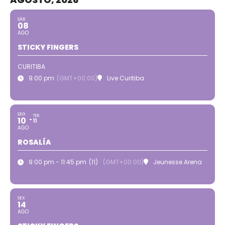
SÁB
08
AGO
STICKY FINGERS
CURITIBA
9:00 pm
(GMT+00:00)
Live Curitiba
SEG
TER
10
11
AGO
ROSALÍA
9:00 pm - 11:45 pm
(11)
(GMT+00:00)
Jeunesse Arena
SEX
14
AGO