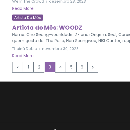
We In The Crowd
dezembro 28, 2023
Read More
Artista Do Mês
Artista do Mês: WOODZ
Nome: Cho Seung-younIdade: 27 anosOrigem: Seul, Coreia 
quem gosta de: The Rose, Han Seungwoo, NIKI Cantor, rapp
Thainá Doble
novembro 30, 2023
Read More
1
2
3
4
5
6