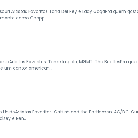
souri Artistas Favoritos: Lana Del Rey e Lady GagaPra quem gost
icamente como Chapp...
orniaArtistas Favoritos: Tame Impala, MGMT, The BeatlesPra qu
 é um cantor american...
 UnidoArtistas Favoritos: Catfish and the Bottlemen, AC/DC, Gu
lsey e Ren...