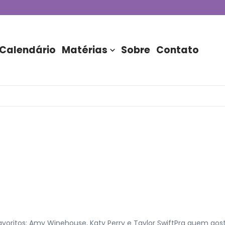
de DJs apresentada por TIM
stória do Nubank Parque
rasil!
Calendário
Matérias
Sobre
Contato
Favoritos: Amy Winehouse, Katy Perry e Taylor SwiftPra quem gos