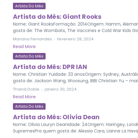
Artista Do Mês
Artista do Mês: Giant Rooks
Nome: Giant RooksFormação: 2014Origem: Hamm, Alemanha
gosta de: The Wombats, The Vaccines e Cold War Kids Gi
Mariana Fernandes
fevereiro 28, 2024
Read More
Artista Do Mês
Artista do Mês: DPR IAN
Nome: Christian YuIdade: 33 anosOrigem: Sydney, Austrália
gosta de: Jackson Wang, Woosung, BIBI Christian Yu – mai
Thainá Doble
janeiro 30, 2024
Read More
Artista Do Mês
Artista do Mês: Olivia Dean
Nome: Olivia Lauryn DeanIdade: 24Origem: Haringey, Londre
SupremesPra quem gosta de: Alessia Cara, Lianne La Havas 