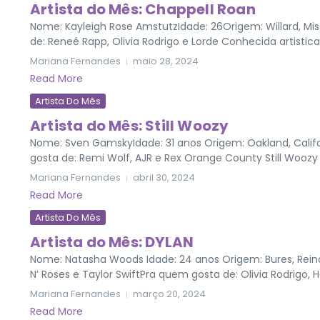
Artista do Mês: Chappell Roan
Nome: Kayleigh Rose AmstutzIdade: 26Origem: Willard, Mis
de: Reneé Rapp, Olivia Rodrigo e Lorde Conhecida artist
Mariana Fernandes
maio 28, 2024
Read More
Artista Do Mês
Artista do Mês: Still Woozy
Nome: Sven GamskyIdade: 31 anos Origem: Oakland, Calif
gosta de: Remi Wolf, AJR e Rex Orange County Still Woozy
Mariana Fernandes
abril 30, 2024
Read More
Artista Do Mês
Artista do Mês: DYLAN
Nome: Natasha Woods Idade: 24 anos Origem: Bures, Reino
N’ Roses e Taylor SwiftPra quem gosta de: Olivia Rodrigo, Ha
Mariana Fernandes
março 20, 2024
Read More