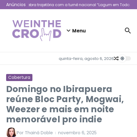
Ir para o conteúdo
Anúncios
Lagum celebra trajetória com a turnê nacional “Lagum em Todo Luga
Menu
quinta-feira, agosto 6, 2026
Cobertura
Domingo no Ibirapuera
reúne Bloc Party, Mogwai,
Weezer e mais em noite
memorável pro indie
Por
Thainá Doble
novembro 6, 2025