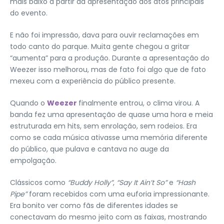
mais baixo a partir da apresentação dos atos principais
do evento.
E não foi impressão, dava para ouvir reclamações em
todo canto do parque. Muita gente chegou a gritar
“aumenta” para a produção. Durante a apresentação do
Weezer isso melhorou, mas de fato foi algo que de fato
mexeu com a experiência do público presente.
Quando o
Weezer
finalmente entrou, o clima virou. A
banda fez uma apresentação de quase uma hora e meia
estruturada em hits, sem enrolação, sem rodeios. Era
como se cada música ativasse uma memória diferente
do público, que pulava e cantava no auge da
empolgação.
Clássicos como
“Buddy Holly”
,
“Say It Ain’t So”
e
“Hash
Pipe”
foram recebidos com uma euforia impressionante.
Era bonito ver como fãs de diferentes idades se
conectavam do mesmo jeito com as faixas, mostrando