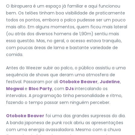
O Ibirapuera é um espaço já familiar e aqui funcionou
bem. Os telões tinham boa visibilidade de praticamente
todos os pontos, embora o palco pudesse ser um pouco
mais alto. Em alguns momentos, quem ficou mais lateral
(ou atrás dos diversos homens de 1,90m) sentiu mais
essa questão. Mas, no geral, o acesso estava tranquilo,
com poucas áreas de lama e bastante variedade de
comida.
Antes do Weezer subir ao palco, o público assistiu a uma
sequência de shows que deram uma atmosfera de
festival. Passaram por ali
Otoboke Beaver
,
Judeline
,
Mogwai
e
Bloc Party
, com
DJs
intercalando os
intervalos. A programação tinha personalidade e ritmo,
fazendo o tempo passar sem ninguém perceber.
Otoboke Beaver
foi uma das grandes surpresas do dia.
A banda japonesa de punk rock abriu as apresentações
com uma energia avassaladora. Mesmo com a chuva