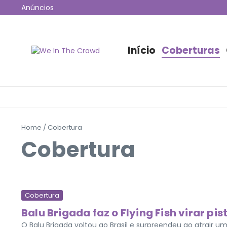
Ir para o conteúdo
Anúncios
12ª edição do Coala Festival anuncia programação 
Jão esgota 53 mil ingressos e fará maior show da hi
Disney+ irá transmitir o Lollapalooza Chicago para o B
Início
Coberturas
Home
/
Cobertura
Cobertura
Cobertura
Balu Brigada faz o Flying Fish virar pis
O Balu Brigada voltou ao Brasil e surpreendeu ao atrair u