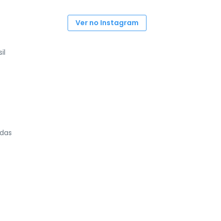
Ver no Instagram
il
 das