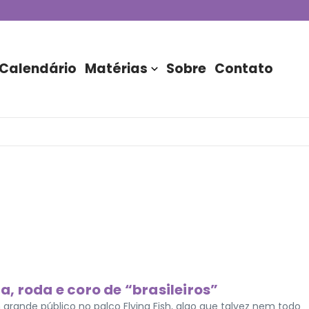
de DJs apresentada por TIM
stória do Nubank Parque
rasil!
Calendário
Matérias
Sobre
Contato
ta, roda e coro de “brasileiros”
m grande público no palco Flying Fish, algo que talvez nem todo