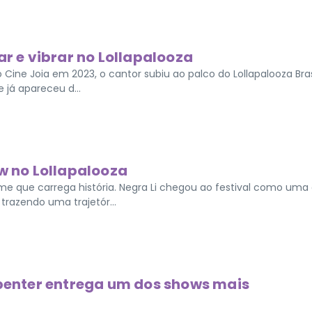
ar e vibrar no Lollapalooza
 Cine Joia em 2023, o cantor subiu ao palco do Lollapalooza Bras
e já apareceu d...
ow no Lollapalooza
e que carrega história. Negra Li chegou ao festival como uma
 trazendo uma trajetór...
rpenter entrega um dos shows mais