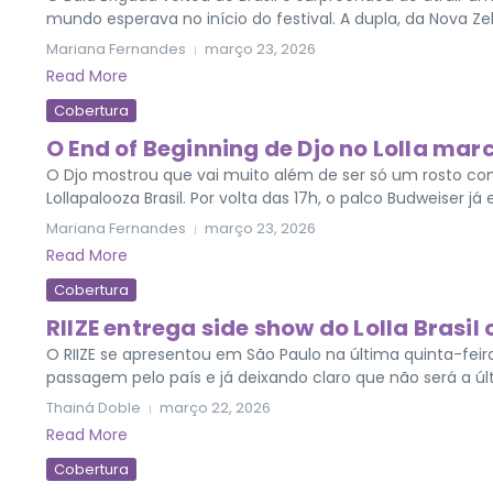
mundo esperava no início do festival. A dupla, da Nova Zelâ
Mariana Fernandes
março 23, 2026
Read More
Cobertura
O End of Beginning de Djo no Lolla marc
O Djo mostrou que vai muito além de ser só um rosto co
Lollapalooza Brasil. Por volta das 17h, o palco Budweiser já 
Mariana Fernandes
março 23, 2026
Read More
Cobertura
RIIZE entrega side show do Lolla Brasi
O RIIZE se apresentou em São Paulo na última quinta-feir
passagem pelo país e já deixando claro que não será a últ
Thainá Doble
março 22, 2026
Read More
Cobertura