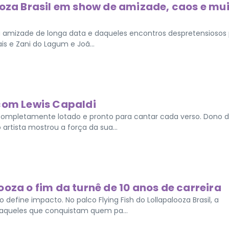
ooza Brasil em show de amizade, caos e mu
a amizade de longa data e daqueles encontros despretensiosos 
s e Zani do Lagum e Joã...
 com Lewis Capaldi
completamente lotado e pronto para cantar cada verso. Dono 
rtista mostrou a força da sua...
oza o fim da turnê de 10 anos de carreira
efine impacto. No palco Flying Fish do Lollapalooza Brasil, a
aqueles que conquistam quem pa...