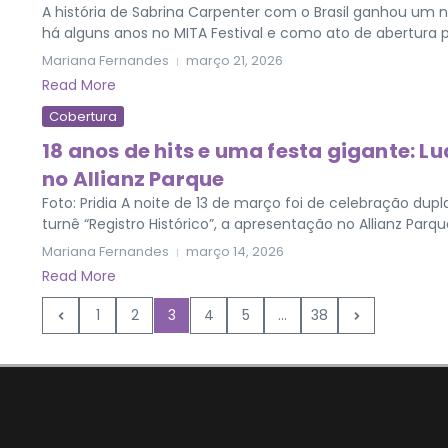
A história de Sabrina Carpenter com o Brasil ganhou um no
há alguns anos no MITA Festival e como ato de abertura par
Mariana Fernandes
março 21, 2026
Read More
Cobertura
18 anos de hits e uma festa gigante: L
no Allianz Parque
Foto: Pridia A noite de 13 de março foi de celebração dup
turnê “Registro Histórico”, a apresentação no Allianz Par
Mariana Fernandes
março 14, 2026
Read More
1
2
3
4
5
...
38