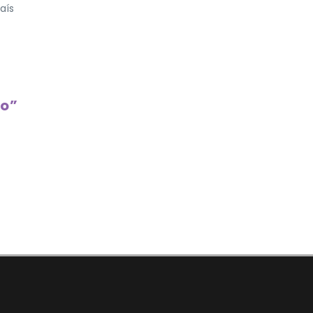
aís
co”