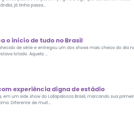
ndia, já tinha passa...
a o início de tudo no Brasil
nhecido de série e entregou um dos shows mais cheios do dia n
estava lotado. Aquela ...
l com experiência digna de estádio
a, em um side show do Lollapalooza Brasil, marcando sua primei
ima. Diferente de muit...