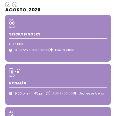
AGOSTO, 2026
SÁB
08
AGO
STICKY FINGERS
CURITIBA
9:00 pm
(GMT+00:00)
Live Curitiba
SEG
TER
10
11
AGO
ROSALÍA
9:00 pm - 11:45 pm
(11)
(GMT+00:00)
Jeunesse Arena
SEX
14