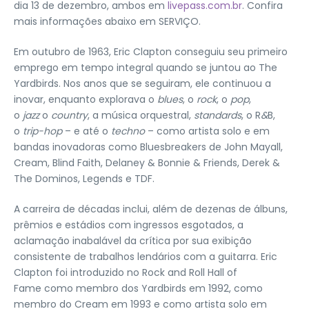
dia 13 de dezembro, ambos em
livepass.com.br
. Confira
mais informações abaixo em SERVIÇO.
Em outubro de 1963, Eric Clapton conseguiu seu primeiro
emprego em tempo integral quando se juntou ao The
Yardbirds. Nos anos que se seguiram, ele continuou a
inovar, enquanto explorava o
blues
, o
rock
, o
pop
,
o
jazz
o
country
, a música orquestral,
standards
, o R
&
B,
o
trip-hop
– e até o
techno
– como artista solo e em
bandas inovadoras como Bluesbreakers de John Mayall,
Cream, Blind Faith, Delaney & Bonnie & Friends, Derek &
The Dominos, Legends e TDF.
A carreira de décadas inclui, além de dezenas de álbuns,
prêmios e estádios com ingressos esgotados, a
aclamação inabalável da crítica por sua exibição
consistente de trabalhos lendários com a guitarra. Eric
Clapton foi introduzido no Rock and Roll Hall of
Fame como membro dos Yardbirds em 1992, como
membro do Cream em 1993 e como artista solo em