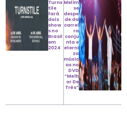
Turns
Melim
tile
se
fará
despe
dois
de da
show
carrei
s no
ra
Brasil
conju
em
nta e
2024
eterni
za
músic
as no
DVD
“Melh
or De
Três”