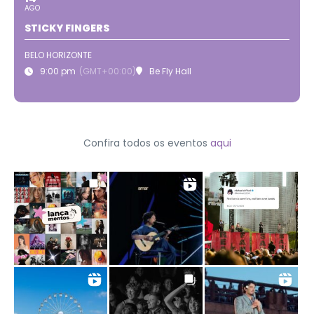
AGO
STICKY FINGERS
BELO HORIZONTE
9:00 pm
(GMT+00:00)
Be Fly Hall
Confira todos os eventos
aqui