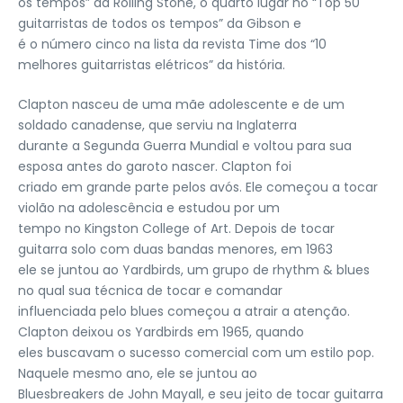
os tempos” da Rolling Stone, o quarto lugar no “Top 50
guitarristas de todos os tempos” da Gibson e
é o número cinco na lista da revista Time dos “10
melhores guitarristas elétricos” da história.
Clapton nasceu de uma mãe adolescente e de um
soldado canadense, que serviu na Inglaterra
durante a Segunda Guerra Mundial e voltou para sua
esposa antes do garoto nascer. Clapton foi
criado em grande parte pelos avós. Ele começou a tocar
violão na adolescência e estudou por um
tempo no Kingston College of Art. Depois de tocar
guitarra solo com duas bandas menores, em 1963
ele se juntou ao Yardbirds, um grupo de rhythm & blues
no qual sua técnica de tocar e comandar
influenciada pelo blues começou a atrair a atenção.
Clapton deixou os Yardbirds em 1965, quando
eles buscavam o sucesso comercial com um estilo pop.
Naquele mesmo ano, ele se juntou ao
Bluesbreakers de John Mayall, e seu jeito de tocar guitarra