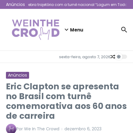
Ir para o conteúdo
Anúncios
Lagum celebra trajetória com a turnê nacional “Lagum em Todo Luga
Menu
sexta-feira, agosto 7, 2026
Anúncios
Eric Clapton se apresenta
no Brasil com turnê
comemorativa aos 60 anos
de carreira
Por
We In The Crowd
dezembro 6, 2023