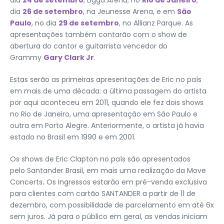
dia
24 de setembro
, Ligga Arena; no
Rio de Janeiro
,
dia
26 de setembro
, na Jeunesse Arena, e em
São
Paulo
, no dia
29 de setembro
, no Allianz Parque. As
apresentações também contarão com o show de
abertura do cantor e guitarrista vencedor do
Grammy
Gary Clark Jr
.
Estas serão as primeiras apresentações de Eric no país
em mais de uma década: a última passagem do artista
por aqui aconteceu em 2011, quando ele fez dois shows
no Rio de Janeiro, uma apresentação em São Paulo e
outra em Porto Alegre. Anteriormente, o artista já havia
estado no Brasil em 1990 e em 2001.
Os shows de Eric Clapton no país são apresentados
pelo Santander Brasil, em mais uma realização da Move
Concerts
.
Os Ingressos estarão em pré-venda exclusiva
para clientes com cartão SANTANDER a partir de 11 de
dezembro, com possibilidade de parcelamento em até 6x
sem juros. Já para o público em geral, as vendas iniciam