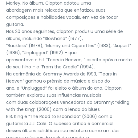
Marley. No álbum, Clapton adotou uma
abordagem mais relaxada que enfatizou suas
composições e habilidades vocais, em vez de tocar
guitarra.
Nos 20 anos seguintes, Clapton produziu uma série de
álbuns, incluindo “Slowhand” (1977),
“Backless” (1978), “Money and Cigarettes” (1983), “August”
(1986), “Unplugged” (1992) – que
apresentava o hit “Tears in Heaven, ” escrito após a morte
de seu filho – e “From the Cradle” (1994).
Na cerimônia do Grammy Awards de 1993, “Tears in
Heaven” ganhou o prêmio de música e disco do
ano, e “Unplugged” foi eleito o álbum do ano. Clapton
também explorou suas influências musicais
com duas colaborações vencedoras do Grammy: “Riding
with the King” (2000) com a lenda do blues
B.B. King e “The Road to Escondido” (2006) com o
guitarrista J.J. Cale. O sucesso crítico e comercial
desses álbuns solidificou sua estatura como um dos
maiores músicos de rock do mundo, e