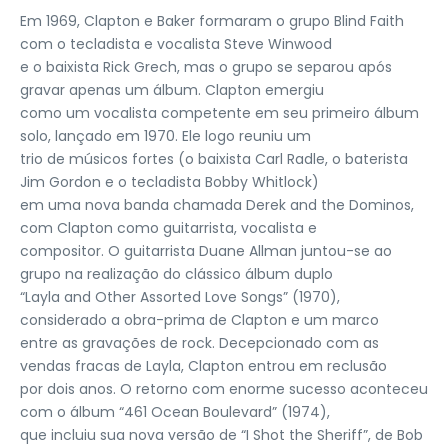
Em 1969, Clapton e Baker formaram o grupo Blind Faith
com o tecladista e vocalista Steve Winwood
e o baixista Rick Grech, mas o grupo se separou após
gravar apenas um álbum. Clapton emergiu
como um vocalista competente em seu primeiro álbum
solo, lançado em 1970. Ele logo reuniu um
trio de músicos fortes (o baixista Carl Radle, o baterista
Jim Gordon e o tecladista Bobby Whitlock)
em uma nova banda chamada Derek and the Dominos,
com Clapton como guitarrista, vocalista e
compositor. O guitarrista Duane Allman juntou-se ao
grupo na realização do clássico álbum duplo
“Layla and Other Assorted Love Songs” (1970),
considerado a obra-prima de Clapton e um marco
entre as gravações de rock. Decepcionado com as
vendas fracas de Layla, Clapton entrou em reclusão
por dois anos. O retorno com enorme sucesso aconteceu
com o álbum “461 Ocean Boulevard” (1974),
que incluiu sua nova versão de “I Shot the Sheriff”, de Bob