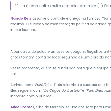
“Essa é uma noite muito especial pra mim (…) Estou
Nando Reis
assume o controle e chega na famosa “Nome 
mesmo. O sucesso de manifestação política da banda ga
indo à loucura.
A banda sai do palco e as luzes se apagam. Registros a
gritos tomam conta do local seguindo de um coro do 
Nesse momento, quem se distrai não nota que a equipe t
ato.
Abrindo com
“Epitáfio”
, o Titãs relembra o sucesso que fo
Eles seguem com
“Os Cegos do Castelo”
e
“Para Dizer Ad
intimista com o público.
Alice Fromer
, filha de Marcelo, se une aos sete para 