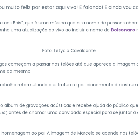
 muito feliz por estar aqui vivo! E falando! E ainda vou c
aos Bois”, que é uma música que cita nome de pessoas abominá
nha uma atualização ao vivo ao incluir o nome de
Bolsonaro
n
Foto: Letycia Cavalcante
ntigos começam a passar nos telões até que aparece a imagem
nome do mesmo.
rabalha reformulando a estrutura e posicionamento de instrum
i o álbum de gravações acústicas e recebe ajuda do público que
eus”
, antes de chamar uma convidada especial para se juntar 
uma homenagem ao pai. A imagem de Marcelo se acende nos telõe