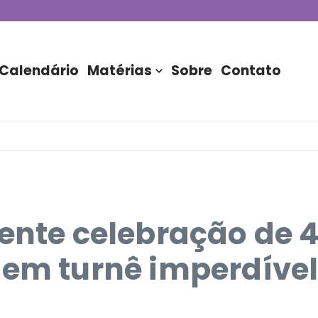
de DJs apresentada por TIM
stória do Nubank Parque
rasil!
Calendário
Matérias
Sobre
Contato
vente celebração de
 em turnê imperdíve