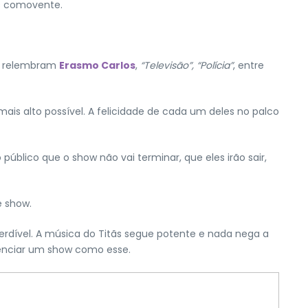
is comovente.
 relembram
Erasmo Carlos
,
“Televisão”,
“Polícia”
, entre
is alto possível. A felicidade de cada um deles no palco
úblico que o show não vai terminar, que eles irão sair,
e show.
rdível. A música do Titãs segue potente e nada nega a
senciar um show como esse.