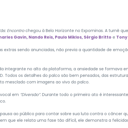
tãs: Encontro
chegou à Belo Horizonte no Expominas. A turnê que 
harles Gavin,
Nando Reis, Paulo Miklos, Sérgio Britto
e
Tony 
atas extras sendo anunciadas, não previa a quantidade de emoç
 integrante no alto da plataforma, a ansiedade se formava em
D. Todos os detalhes do palco são bem pensados, das estrutura
to mesclado com imagens ao vivo do palco.
 vocal em
“Diversão”
. Durante todo o primeiro ato é interessa
ico.
usa ao público para contar sobre sua luta contra o câncer q
que ele relata uma fase tão difícil, ele demonstra a felicidad