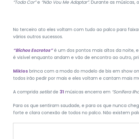
“Toda Cor”
e
“Não Vou Me Adaptar”
. Durante as músicas, 
No terceiro ato eles voltam com tudo ao palco para fai
vários outros sucessos.
“Bichos Escrotos”
é um dos pontos mais altos da noite, e
é visível enquanto andam e vão de encontro ao outro, pri
Miklos
brinca com a moda do modelo de bis em show onde o 
todos irão pedir por mais e eles voltam e cantam mais mús
A comprida
setlist
de
31
músicas encerra em
“Sonífera Ilh
Para os que sentiram saudade, e para os que nunca cheg
forte e clara conexão de todos no palco. Não existem 