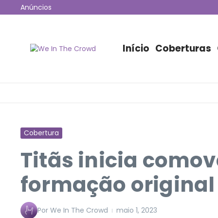
Ir para o conteúdo
Anúncios
12ª edição do Coala Festival anuncia programação 
Jão esgota 53 mil ingressos e fará maior show da hi
Disney+ irá transmitir o Lollapalooza Chicago para o B
Início
Coberturas
Cobertura
Titãs inicia como
formação original
Por
We In The Crowd
maio 1, 2023