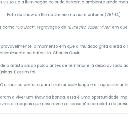
os visuais e a iluminação colorida deixam o ambiente ainda ma
Foto do show do Rio de Janeiro na noite anterior (28/04)
xas como
“Go Back”,
regravação de
“É Preciso Saber Viver”
em que
 provavelmente, o momento em que a multidão grita a letra o ma
ncipalmente ao baterista, Charles Gavin.
artista sai do palco antes de terminar e já deixa avisado ao p
icas. E assim foi.
a”
, a música perfeita para finalizar esse longo e e impressionant
aram a viver um show da banda, essa é uma oportunidade impe
palavras e imagens que descrevam a sensação completa de pre