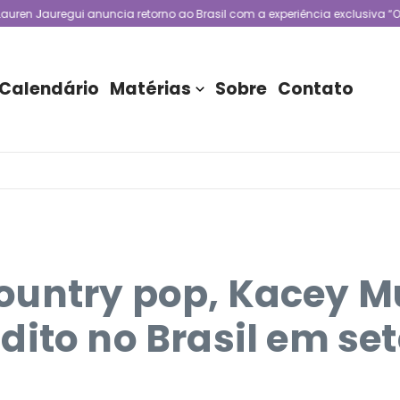
uregui anuncia retorno ao Brasil com a experiência exclusiva “One Night 
Calendário
Matérias
Sobre
Contato
ountry pop, Kacey 
dito no Brasil em s