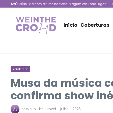
Ir para o conteúdo
Anúncios
ra trajetória com a turnê nacional “Lagum em Todo Lugar”
Lauren Ja
Início
Coberturas
Anúncios
Musa da música c
confirma show iné
Por
We In The Crowd
julho 1, 2025