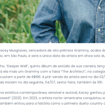
Kacey Musgraves, vencedora de oito prêmios Grammy, acaba de c
, em São Paulo, e será a única data da artista em show solo d
o, “Deeper Well”, quinto álbum de estúdio de sua carreira, la
u à ela mais um Grammy com a faixa “The Architect”, na catego
stam a partir de R$196. A pré-venda da artista será no dia 02/07
ais iniciam no dia seguinte, 04/07, sexta-feira, também às 10h.
ma estética contemporânea, sensível e autoral, Kacey ganhou p
sed” (2021). Em 2023, a artista norte-americana conquistou seu
ambém entrou para a história como o primeiro dueto country a l