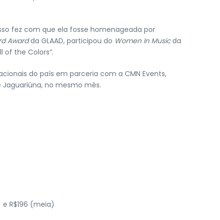
esso fez com que ela fosse homenageada por
rd Award
da GLAAD, participou do
Women In Music
da
l of the Colors”.
acionais do país em parceria com a CMN Events,
e Jaguariúna, no mesmo mês.
) e R$196 (meia)