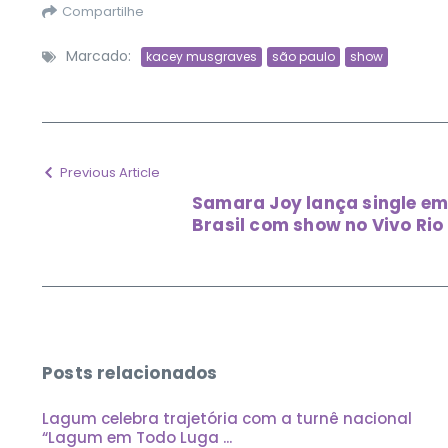
Compartilhe
Marcado:
kacey musgraves
são paulo
show
Previous Article
Samara Joy lança single em
Brasil com show no Vivo Rio
Posts relacionados
Lagum celebra trajetória com a turnê nacional
“Lagum em Todo Luga ...