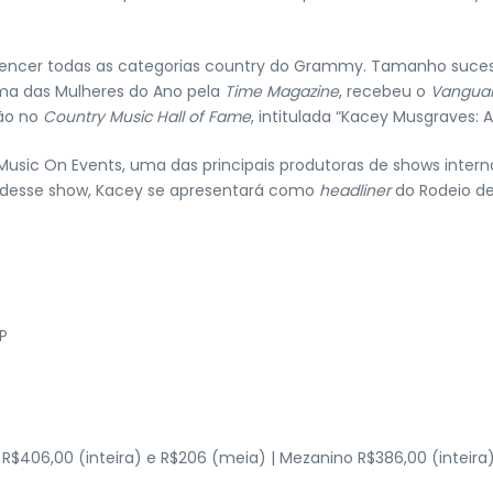
 a vencer todas as categorias country do Grammy. Tamanho suc
uma das Mulheres do Ano pela
Time Magazine
, recebeu o
Vangua
ção no
Country Music Hall of Fame
, intitulada “Kacey Musgraves: Al
usic On Events, uma das principais produtoras de shows intern
m desse show, Kacey se apresentará como
headliner
do Rodeio d
P
a R$406,00 (inteira) e R$206 (meia) | Mezanino R$386,00 (inteira