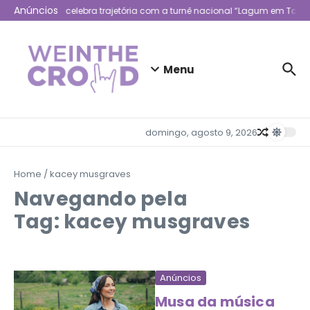
Ir para o conteúdo
Anúncios
Lagum celebra trajetória com a turnê nacional “Lagum em Todo 
Menu
domingo, agosto 9, 2026
Home
/
kacey musgraves
Navegando pela
Tag: kacey musgraves
Anúncios
Musa da música