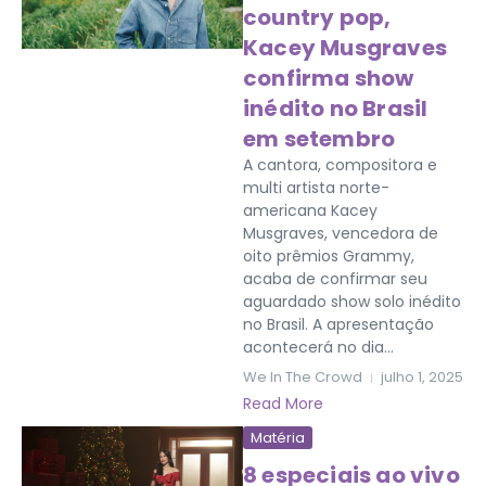
country pop,
Kacey Musgraves
confirma show
inédito no Brasil
em setembro
A cantora, compositora e
multi artista norte-
americana Kacey
Musgraves, vencedora de
oito prêmios Grammy,
acaba de confirmar seu
aguardado show solo inédito
no Brasil. A apresentação
acontecerá no dia...
We In The Crowd
julho 1, 2025
Read More
Matéria
8 especiais ao vivo