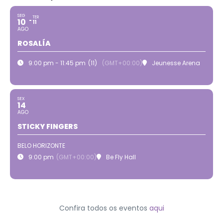
SEG
TER
10
11
AGO
ROSALÍA
9:00 pm - 11:45 pm
(11)
(GMT+00:00)
Jeunesse Arena
SEX
14
AGO
STICKY FINGERS
BELO HORIZONTE
9:00 pm
(GMT+00:00)
Be Fly Hall
Confira todos os eventos
aqui