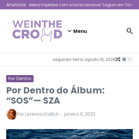
Ir para o conteúdo
Anúncios
Lagum celebra trajetória com a turnê nacional “Lagum em Todo Lu
Menu
segunda-feira, agosto 10, 2026
Por Dentro
Por Dentro do Álbum:
“SOS”— SZA
Por
Lorenna Endlich
janeiro 6, 2023