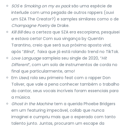
SOS
e
Smoking on my ex pack
são uma espécie de
interlude com uma pegada de outros rappers (ouvi
um SZA The Creator?) e samples similares como o de
Champagne Poetry
de Drake.
Kill Bill
deu a certeza que SZA era escorpiana, pesquisei
e estava certa! Com sua vingança by Quentin
Tarantino, creio que será sua próxima aposta viral,
após “
Blind
”, faixa que já está rolando trend no TikTok.
Love Language
sampleia seu single de 2020, “
Hit
Different
“, com um solo de instrumentos de corda no
final que particularmente, amo!
Em
Used
, rola seu primeiro feat com o rapper Don
Toliver, que vale a pena conhecer também o trabalho
do cantor, seus vocais incríveis foram essenciais para
a música.
Ghost in the Machine
tem a querida Phoebe Bridgers
em um featuring impecável, collab que nunca
imaginei e cumpriu mais que o esperado com tanto
talento junto. Juntas, procuram um escape da