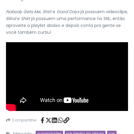
Nobody Gets Me
,
Shirt
e
Good Days
já possuem videoclipe,
Blind
e
Shirt
já possuem uma performance no SNL, então
aproveite a playlist abaixo e depois conta pra gente se
você também curtiu!
Compartilhe
Marcado:
curiosidades
por dentro do album
sos