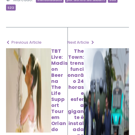
sza
Previous Article
Next Article
TBT
The
Live:
Town:
Madis
trens
on
funci
Beer
onarã
na
o 24
The
horas
Life
e
Supp
esfer
ort
a
Tour
gigan
em
te é
Orlan
instal
do
ada