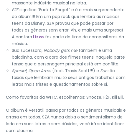
massante indústria musical na letra.
F2F
significa “Fuck to Forget” e é a mais surpreendente
do álbum!!! Em um pop rock que lembra as músicas
teens da Disney, SZA provou que pode passar por
todos os gêneros sem errar. Ah, e mais uma surpresa!
A cantora
Lizzo
faz parte do time de compositores da
música.
Sua sucessora,
Nobody gets me
também é uma
baladinha, com a cara dos filmes teens, naquela parte
tensa que a personagem principal está em conflito.
Special
,
Open Arms
(feat. Travis Scott!!!) e
Far
são
faixas que lembram muito seus antigos trabalhos com
letras mais tristes e questionamentos sobre si.
Como favoritas da WITC, escolhemos: Snooze, F2F, Kill Bill.
O álbum é versátil, passa por todos os gêneros musicais e
arrasa em todos. SZA nunca deixa o sentimentalismo de
lado em suas letras e sem dúvidas, você irá se identificar
com alguma.