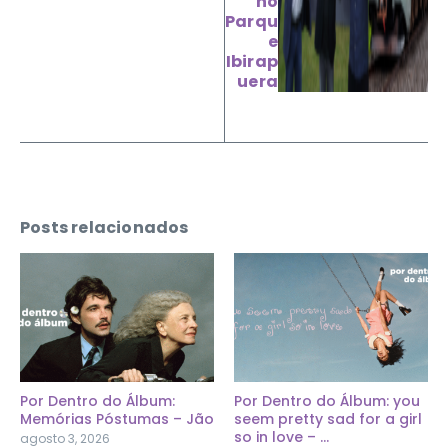
no
Parqu
e
Ibirap
uera
Posts relacionados
Por Dentro do Álbum:
Por Dentro do Álbum: you
Memórias Póstumas – Jão
seem pretty sad for a girl
so in love – ...
agosto 3, 2026