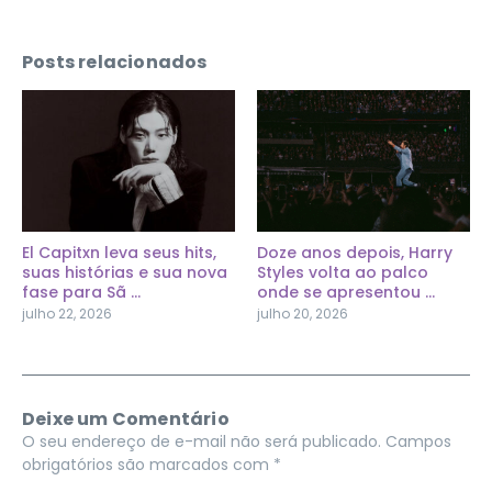
Posts relacionados
El Capitxn leva seus hits,
Doze anos depois, Harry
suas histórias e sua nova
Styles volta ao palco
fase para Sã ...
onde se apresentou ...
julho 22, 2026
julho 20, 2026
Deixe um Comentário
O seu endereço de e-mail não será publicado.
Campos
obrigatórios são marcados com
*