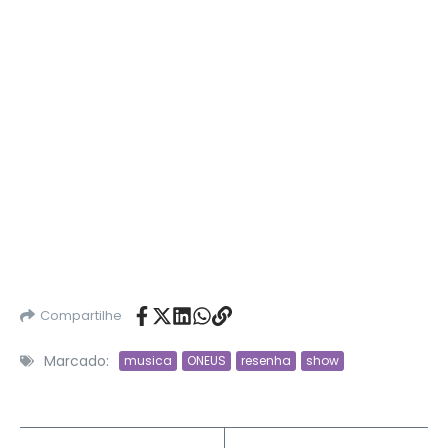
Compartilhe
Marcado:
musica
ONEUS
resenha
show