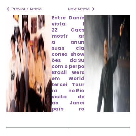
Previous Article
Next Article
Entre
Danie
vista:
l
2Z
Caes
mostr
ar
a
anun
suas
cia
conex
show
ões
da Su
com o
perpo
Brasil
wers
em
World
tercei
Tour
ra
no Rio
visita
de
ao
Janei
país
ro