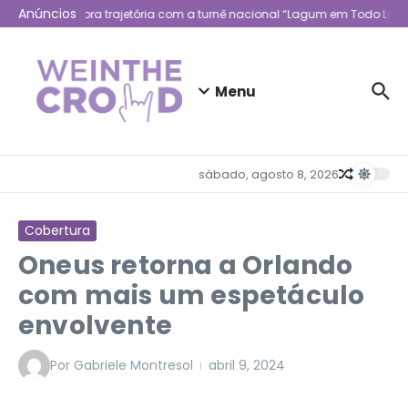
Ir para o conteúdo
Anúncios
Lagum celebra trajetória com a turnê nacional “Lagum em Todo Lugar”
Menu
sábado, agosto 8, 2026
Cobertura
Oneus retorna a Orlando
com mais um espetáculo
envolvente
Por
Gabriele Montresol
abril 9, 2024