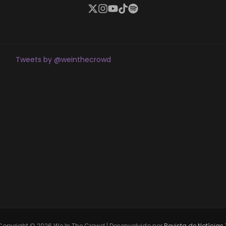
Tweets by @weinthecrowd
Copyright © 2026 We In The Crowd | Desenvolvido por
Revista de Notícias 