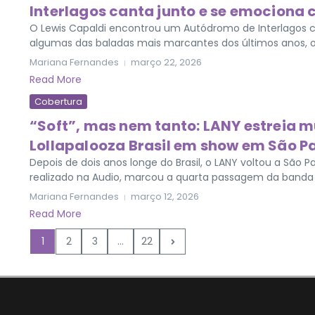
Interlagos canta junto e se emociona
O Lewis Capaldi encontrou um Autódromo de Interlagos 
algumas das baladas mais marcantes dos últimos anos, o a
Mariana Fernandes
março 22, 2026
Read More
Cobertura
“Soft”, mas nem tanto: LANY estreia mú
Lollapalooza Brasil em show em São P
Depois de dois anos longe do Brasil, o LANY voltou a São P
realizado na Audio, marcou a quarta passagem da banda pe
Mariana Fernandes
março 12, 2026
Read More
1
2
3
...
22