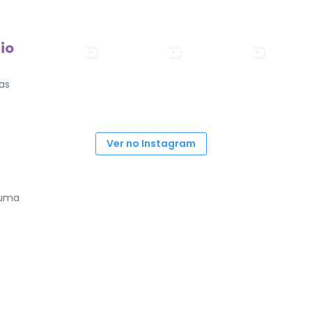
io
as
Ver no Instagram
 uma