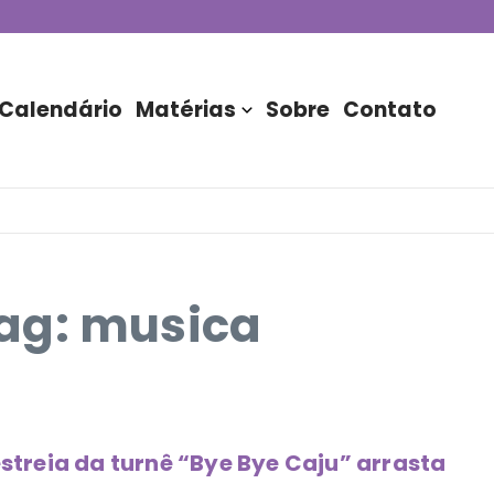
de DJs apresentada por TIM
stória do Nubank Parque
rasil!
Calendário
Matérias
Sobre
Contato
ag: musica
estreia da turnê “Bye Bye Caju” arrasta