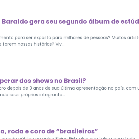
e Baraldo gera seu segundo álbum de estúd
nto para ser exposto para milhares de pessoas? Muitos artist
forem nossas histórias? Viv...
sperar dos shows no Brasil?
ro depois de 3 anos de sua última apresentação no país, com
do seus próprios integrante...
ta, roda e coro de “brasileiros”
m grande público no palco Flying Fish, algo que talvez nem todo