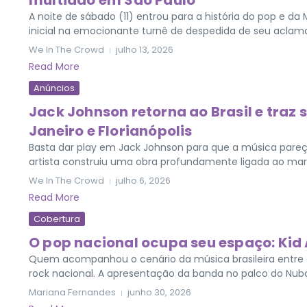
multidão em São Paulo
A noite de sábado (11) entrou para a história do pop e d
inicial na emocionante turnê de despedida de seu aclama
We In The Crowd
julho 13, 2026
Read More
Anúncios
Jack Johnson retorna ao Brasil e traz 
Janeiro e Florianópolis
Basta dar play em Jack Johnson para que a música pareça
artista construiu uma obra profundamente ligada ao mar, à
We In The Crowd
julho 6, 2026
Read More
Cobertura
O pop nacional ocupa seu espaço: Kid 
Quem acompanhou o cenário da música brasileira entre 
rock nacional. A apresentação da banda no palco do Nubank
Mariana Fernandes
junho 30, 2026