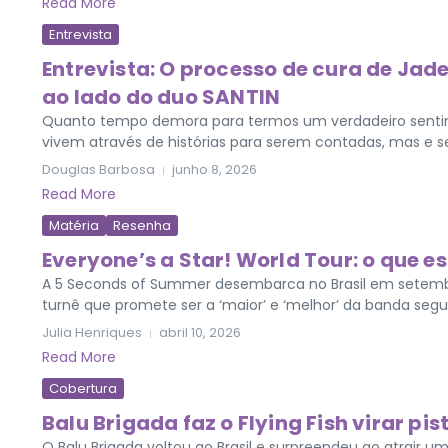
Read More
Entrevista
Entrevista: O processo de cura de Jad
ao lado do duo SANTIN
Quanto tempo demora para termos um verdadeiro sentime
vivem através de histórias para serem contadas, mas e se 
Douglas Barbosa
junho 8, 2026
Read More
Matéria
Resenha
Everyone’s a Star! World Tour: o que e
A 5 Seconds of Summer desembarca no Brasil em setemb
turnê que promete ser a ‘maior’ e ‘melhor’ da banda segun
Julia Henriques
abril 10, 2026
Read More
Cobertura
Balu Brigada faz o Flying Fish virar pis
O Balu Brigada voltou ao Brasil e surpreendeu ao atrair u