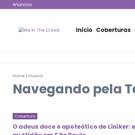
Ir para o conteúdo
Anúncios
12ª edição do Coala Festival anuncia programação 
Jão esgota 53 mil ingressos e fará maior show da hi
Disney+ irá transmitir o Lollapalooza Chicago para o B
Início
Coberturas
Home
/
musica
Navegando pela T
Cobertura
O adeus doce e apoteótico de Liniker: 