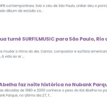
a MPB contemporânea. Sob o céu de São Paulo, Liniker deu o pon
do álbum de estúdio co...
sua turnê SURFILMUSIC para São Paulo, Rio 
 mudar o ritmo do dia. Cantor, compositor e surfista american
 vida ao ar ...
Abelha faz noite histórica no Nubank Parq
as décadas de 1980 e 2000 conhece o peso do Kid Abelha no p
 Parque, no último dia 27, f...