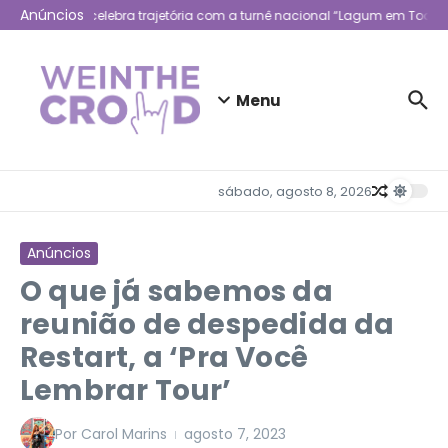
Ir para o conteúdo
Anúncios
Lagum celebra trajetória com a turnê nacional “Lagum em Todo L
Menu
sábado, agosto 8, 2026
Anúncios
O que já sabemos da
reunião de despedida da
Restart, a ‘Pra Você
Lembrar Tour’
Por
Carol Marins
agosto 7, 2023