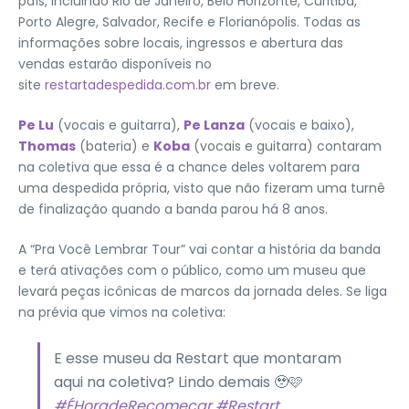
país, incluindo Rio de Janeiro, Belo Horizonte, Curitiba,
Porto Alegre, Salvador, Recife e Florianópolis. Todas as
informações sobre locais, ingressos e abertura das
vendas estarão disponíveis no
site
restartadespedida.com.br
em breve.
Pe Lu
(vocais e guitarra),
Pe Lanza
(vocais e baixo),
Thomas
(bateria) e
Koba
(vocais e guitarra) contaram
na coletiva que essa é a chance deles voltarem para
uma despedida própria, visto que não fizeram uma turnê
de finalização quando a banda parou há 8 anos.
A “Pra Você Lembrar Tour” vai contar a história da banda
e terá ativações com o público, como um museu que
levará peças icônicas de marcos da jornada deles. Se liga
na prévia que vimos na coletiva:
E esse museu da Restart que montaram
aqui na coletiva? Lindo demais 🥹🩷
#ÉHoradeRecomeçar
#Restart