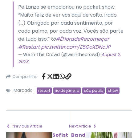
Pe Lanza se emocionou no pocket show:
“Muito feliz de ver vcs aqui de volta, irado.
(…) Obrigado por cada sentimento, por
cada palma, por cada voz. Vocês são parte
de tudo isso.” 🥺
#ÉHoradeRecomeçar
#Restart
pic.twitter.com/E5GoXDNcJP
— We In The Crowd (@weinthecrowd)
August 2,
2023
Compartilhe
Marcado:
restart
rio de janeiro
são paulo
show
Previous Article
Next Article
Sofist
Band