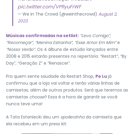
pic.twitter.com/VPfIyuFrWF
— We In The Crowd (@weinthecrowd)
August 2,
2023
Músicas confirmadas na setlist:
“Levo Comigo”,
“Recomeçar”, “Menina Estranha”, “Esse Amor Em Mim”
e
“Nosso Verão”.
Os 4 álbuns de estúdio lançados entre
2008 e 2015 estarão presentes no repertório: “Restart”, “By
Day”, “Geração Z” e “Renascer”.
Pra quem sente saudade da Restart Shop,
Pe Lu
já
confirmou que a loja vai voltar e terão várias linhas de
camisetas, além de outros produtos. Será que teremos as
camisetas
choose
? Essa é a hora de garantir se você
nunca teve uma!
A Tata Estaniecki deu um
spoilerzinho
da camiseta que
ela recebeu em um press kit: