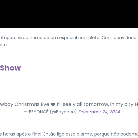
al agora virou nome de um especial completo. Com convidados e
bro.
e Show
owboy Christmas Eve ❤️ I’ll see y’all tomorrow, in my city
— BEYONCÉ (@Beyonce)
December 24, 2024
rês horas após o final. Então liga esse alarme, porque não pode