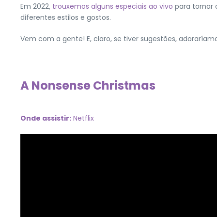
Em 2022,
trouxemos alguns especiais ao vivo
para tornar 
diferentes estilos e gostos.
Vem com a gente! E, claro, se tiver sugestões, adoraríam
A Nonsense Christmas
Onde assistir:
Netflix