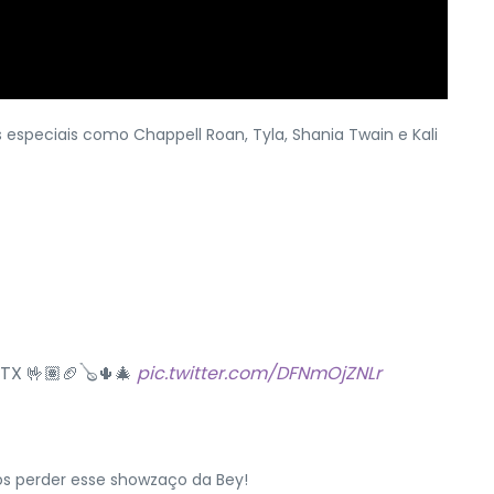
speciais como Chappell Roan, Tyla, Shania Twain e Kali
 HTX 🤟🏽🏈🪕🌵🎄
pic.twitter.com/DFNmOjZNLr
mos perder esse showzaço da Bey!