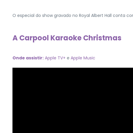
O especial do show gravado no Royal Albert Hall conta com
A Carpool Karaoke Christmas
Onde assistir:
Apple TV+
e
Apple Music