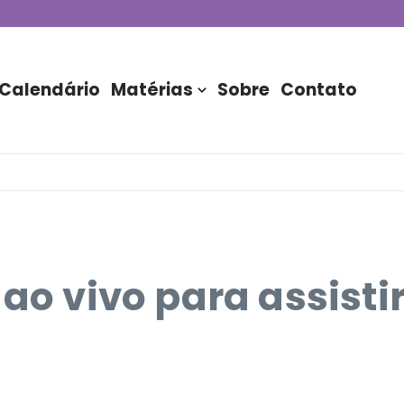
de DJs apresentada por TIM
stória do Nubank Parque
rasil!
Calendário
Matérias
Sobre
Contato
 ao vivo para assisti