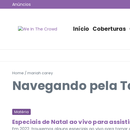
Ir para o conteúdo
Anúncios
12ª edição do Coala Festival anuncia programação 
Jão esgota 53 mil ingressos e fará maior show da hi
Disney+ irá transmitir o Lollapalooza Chicago para o B
Início
Coberturas
Home
/
mariah carey
Navegando pela T
Matéria
Especiais de Natal ao vivo para assist
Em 2022, trouxemos alguns especiais ao vivo para tornar