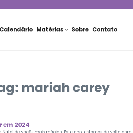
de DJs apresentada por TIM
stória do Nubank Parque
rasil!
Calendário
Matérias
Sobre
Contato
ag: mariah carey
ir em 2024
 o Natal de vocês mais mágico. Este ano, estamos de volta com