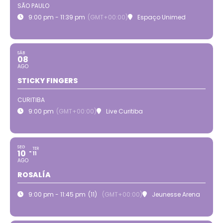
SÃO PAULO
9:00 pm - 11:39 pm
(GMT+00:00)
Espaço Unimed
SÁB
08
AGO
STICKY FINGERS
CURITIBA
9:00 pm
(GMT+00:00)
Live Curitiba
SEG
TER
10
11
AGO
ROSALÍA
9:00 pm - 11:45 pm
(11)
(GMT+00:00)
Jeunesse Arena