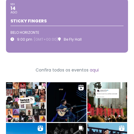
SEX
14
AGO
STICKY FINGERS
BELO HORIZONTE
9:00 pm
(GMT+00:00)
Be Fly Hall
Confira todos os eventos
aqui