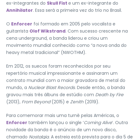
ex-integrantes do
Skull Fist
e um ex-integrante do
Annihilator
. Essa será a primeira vez do trio no Brasil.
O
Enforcer
foi formado em 2005 pelo vocalista e
guitarrista
Olof Wikstrand
. Com sucesso crescente na
cena underground, a banda liderou e criou um
movimento mundial conhecido como “a nova onda do
heavy metal tradicional” (NWOTHM).
Em 2012, os suecos foram reconhecidos por seu
repertório musical impressionante e assinaram um
contrato mundial com a maior gravadora de metal do
mundo, a
Nuclear Blast Records
. Desde então, a banda
gravou mais três álbuns de estúdio com
Death by Fire
(2013),
From Beyond
(2015) e
Zenith
(2019).
Para comemorar mais uma turnê pelas Américas, o
Enforcer
também lançou o single ‘
Coming Alive
‘. Outra
novidade da banda é o anúncio de um novo disco,
chamado
Nostalgia
. A estreia está prevista para o dia 5 de