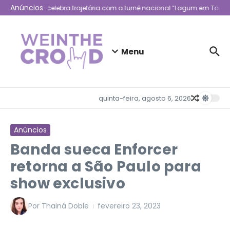
Ir para o conteúdo
Anúncios
Lagum celebra trajetória com a turnê nacional “Lagum em Todo L
Menu
quinta-feira, agosto 6, 2026
Anúncios
Banda sueca Enforcer
retorna a São Paulo para
show exclusivo
Por
Thainá Doble
fevereiro 23, 2023