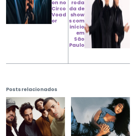
on no
roda
Circo
da de
Voad
show
or
s com
início
em
São
Paulo
Posts relacionados