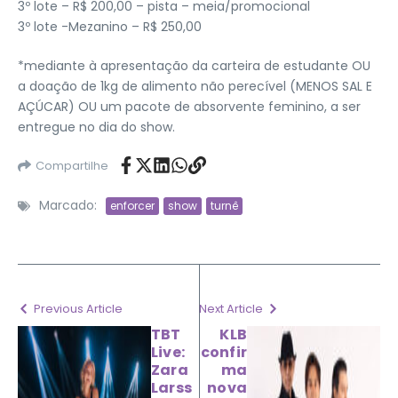
3º lote – R$ 200,00 – pista – meia/promocional
3º lote -Mezanino – R$ 250,00
*mediante à apresentação da carteira de estudante OU
a doação de 1kg de alimento não perecível (MENOS SAL E
AÇÚCAR) OU um pacote de absorvente feminino, a ser
entregue no dia do show.
Compartilhe
Marcado:
enforcer
show
turnê
Previous Article
Next Article
TBT
KLB
Live:
confir
Zara
ma
Larss
nova