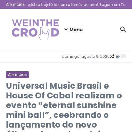
Ir para o conteúdo
Anúncios
Lagum celebra trajetória com a turnê nacional “Lagum em Todo L
Menu
domingo, agosto 9, 2026
Anúncios
Universal Music Brasil e
House Of Cabal realizam o
evento “eternal sunshine
mini ball”, ceebrando o
lançamento do novo