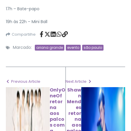
17h – Bate-papo
19h às 22h – Mini Ball
Compartilhe
Marcado:
ariana grande
evento
são paulo
Previous Article
Next Article
OnlyO
Shaw
neOf
n
retor
Mend
na
es
aos
retor
palco
na
s com
aos
a
palco