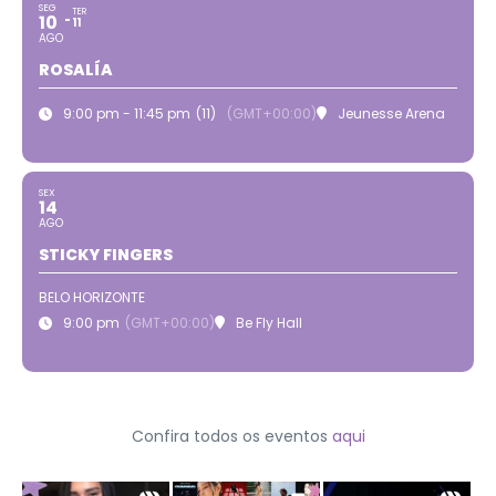
SEG
TER
10
11
AGO
ROSALÍA
9:00 pm - 11:45 pm
(11)
(GMT+00:00)
Jeunesse Arena
SEX
14
AGO
STICKY FINGERS
BELO HORIZONTE
9:00 pm
(GMT+00:00)
Be Fly Hall
Confira todos os eventos
aqui