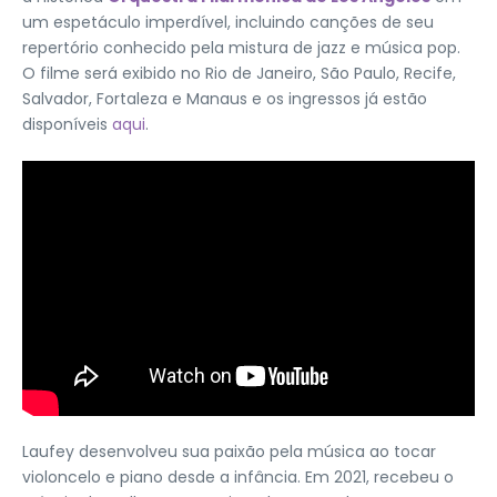
um espetáculo imperdível, incluindo canções de seu
repertório conhecido pela mistura de jazz e música pop.
O filme será exibido no Rio de Janeiro, São Paulo, Recife,
Salvador, Fortaleza e Manaus e os ingressos já estão
disponíveis
aqui
.
Laufey desenvolveu sua paixão pela música ao tocar
violoncelo e piano desde a infância. Em 2021, recebeu o