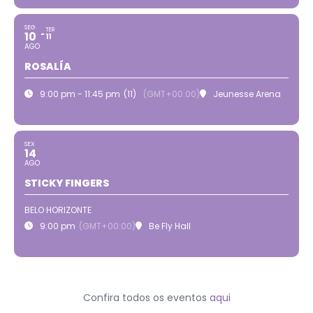
SEG
TER
10
11
AGO
ROSALÍA
9:00 pm - 11:45 pm
(11)
(GMT+00:00)
Jeunesse Arena
SEX
14
AGO
STICKY FINGERS
BELO HORIZONTE
9:00 pm
(GMT+00:00)
Be Fly Hall
Confira todos os eventos
aqui