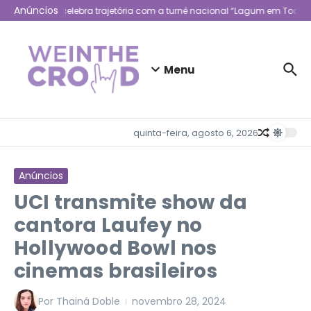
Ir para o conteúdo
Anúncios
Lagum celebra trajetória com a turnê nacional “Lagum em Todo L
Menu
quinta-feira, agosto 6, 2026
Anúncios
UCI transmite show da
cantora Laufey no
Hollywood Bowl nos
cinemas brasileiros
Por
Thainá Doble
novembro 28, 2024