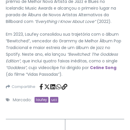
prêmio de Melhor Nova Artista de Jazz e Blues no
Icelandic Music Awards e alcançou o primeiro lugar na
parada de Álbuns de Novos Artistas Alternativos da
Billboard com
“Everything I Know About Love”
(2022).
Em 2023, Laufey consolidou sua trajetória com o álbum
“Bewitched”, vencedor do Grammy de Melhor Álbum Pop
Tradicional e maior estreia de um álbum de jazz no
Spotify. Neste ano, ela lançou
“Bewitched: The Goddess
Edition”
, que inclui quatro faixas inéditas, como o single
“Goddess”
, cujo videoclipe foi dirigido por
Celine Song
(do filme “Vidas Passadas”).
Compartilhe
Marcado:
laufey
uci