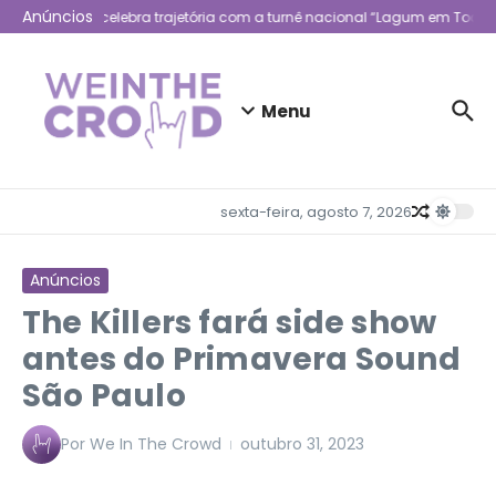
Ir para o conteúdo
Anúncios
Lagum celebra trajetória com a turnê nacional “Lagum em Todo L
Menu
sexta-feira, agosto 7, 2026
Anúncios
The Killers fará side show
antes do Primavera Sound
São Paulo
Por
We In The Crowd
outubro 31, 2023