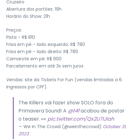
Cruzeiro
Abertura dos portões: 19h
Horário do Show: 21h
Preços:
Pista – R$ 810
Frisa em pé – lado esquerdo: R$ 780
Frisa em pé – lado direito: R$ 780
Camarote em pé: R$ 900
Parcelamento em até 3x sem juros
Vendas: site da Tickets For Fun (vendas limitadas a 6
ingressos por CPF).
The Killers vai fazer show SOLO fora do
Primavera Sound! A
@t4f
acabou de postar
o teaser. 👀
pic.twitter.com/Qx2U7IJIah
— We In The Crowd (@weinthecrowd)
October 31,
2023