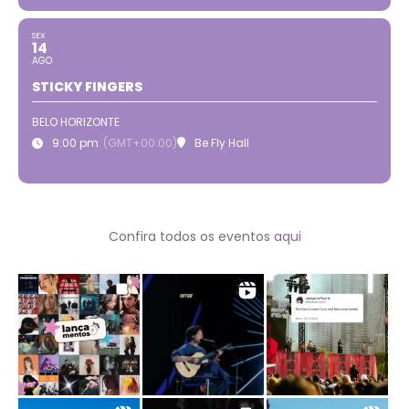
SEX
14
AGO
STICKY FINGERS
BELO HORIZONTE
9:00 pm
(GMT+00:00)
Be Fly Hall
Confira todos os eventos
aqui