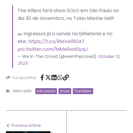
The Killers fará show SOLO em São Paulo no
dia 30 de novembro, no Tokio Marine Hall!
🎫 Ingressos já a venda na bilheteria e no
site:
https://t.co/RMVe0lI2AT
pic.twitter.com/MMsSwdGyqJ
— We In The Crowd (@weinthecrowd)
October 31,
2023
Compartilhe
Marcado:
são paulo
show
The Killers
Previous Article