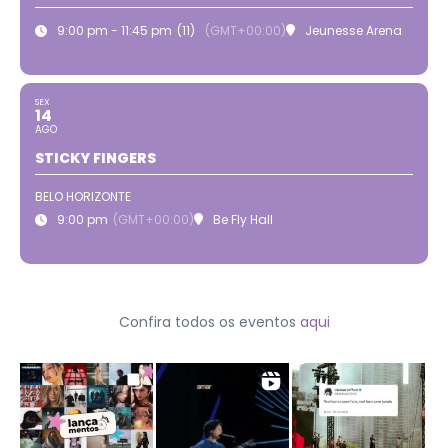
9:00 pm - 11:45 pm
(11)
(GMT+00:00)
Jeunesse Arena
SEX
14
AGO
STICKY FINGERS
BELO HORIZONTE
9:00 pm
(GMT+00:00)
Be Fly Hall
Confira todos os eventos
aqui