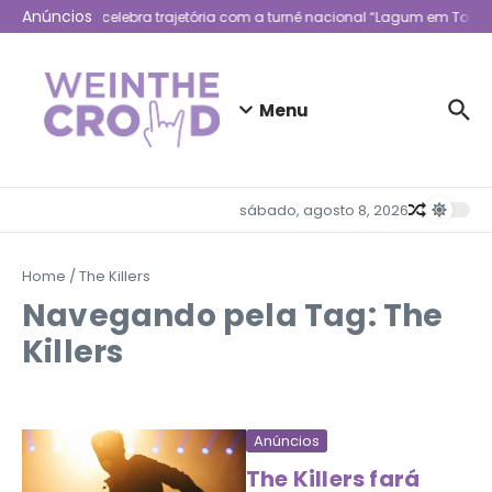
Ir para o conteúdo
Anúncios
Lagum celebra trajetória com a turnê nacional “Lagum em Todo 
Menu
sábado, agosto 8, 2026
Home
/
The Killers
Navegando pela Tag: The
Killers
Anúncios
The Killers fará