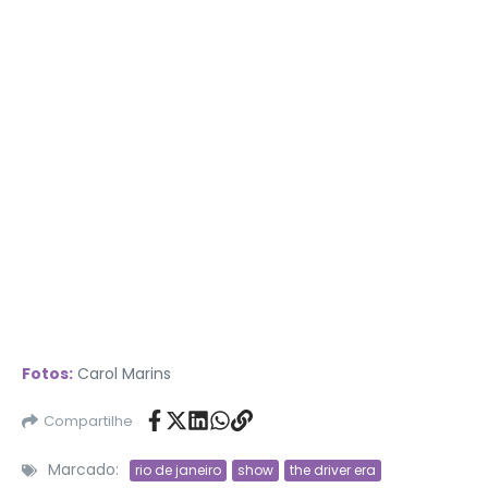
Fotos:
Carol Marins
Compartilhe
Marcado:
rio de janeiro
show
the driver era