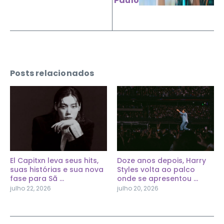
Paulo
Posts relacionados
El Capitxn leva seus hits,
Doze anos depois, Harry
suas histórias e sua nova
Styles volta ao palco
fase para Sã ...
onde se apresentou ...
julho 22, 2026
julho 20, 2026