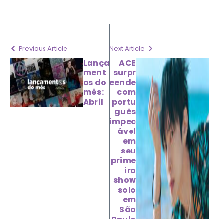
Previous Article
Next Article
Lança
ACE
ment
surpr
os do
eende
mês:
com
Abril
portu
guês
impec
ável
em
seu
prime
iro
show
solo
em
São