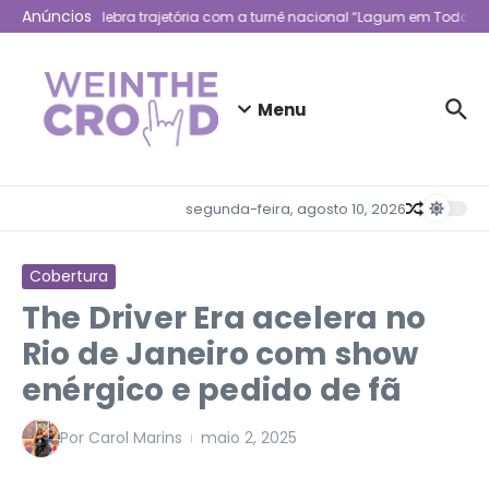
Ir para o conteúdo
Anúncios
Lagum celebra trajetória com a turnê nacional “Lagum em Todo Lug
Menu
segunda-feira, agosto 10, 2026
Cobertura
The Driver Era acelera no
Rio de Janeiro com show
enérgico e pedido de fã
Por
Carol Marins
maio 2, 2025