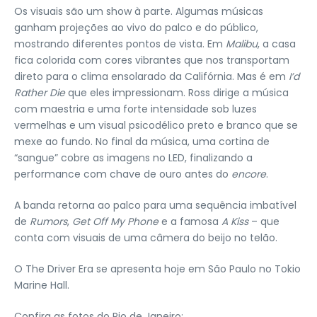
Os visuais são um show à parte. Algumas músicas
ganham projeções ao vivo do palco e do público,
mostrando diferentes pontos de vista. Em
Malibu
, a casa
fica colorida com cores vibrantes que nos transportam
direto para o clima ensolarado da Califórnia. Mas é em
I’d
Rather Die
que eles impressionam. Ross dirige a música
com maestria e uma forte intensidade sob luzes
vermelhas e um visual psicodélico preto e branco que se
mexe ao fundo. No final da música, uma cortina de
“sangue” cobre as imagens no LED, finalizando a
performance com chave de ouro antes do
encore
.
A banda retorna ao palco para uma sequência imbatível
de
Rumors
,
Get Off My Phone
e a famosa
A Kiss
– que
conta com visuais de uma câmera do beijo no telão.
O The Driver Era se apresenta hoje em São Paulo no Tokio
Marine Hall.
Confira as fotos do Rio de Janeiro: