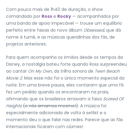
Com pouco mais de 1h40 de duração, o show
comandado por
Ross
e
Rocky
— acompanhados por
uma banda de apoio impecável — trouxe um equilíbrio
perfeito entre faixas do novo álbum
Obsessed
, que dá
nome à turnê, e as músicas queridinhas dos fãs, de
projetos anteriores.
Para quem acompanha os irmãos desde os tempos da
Disney, a nostalgia bateu forte quando Ross surpreendeu
ao cantar
On My Own
, da trilha sonora de
Teen Beach
Movie 2
. Mas esse não foi o único momento especial da
noite. Em uma breve pausa, eles contaram que uma fã
fez um pedido quando os encontraram na praia,
afirmando que os brasileiros amavam a faixa
Scared Of
Heights
(e nós amamos mesmo!)
. A música foi
especialmente adicionada de volta à setlist e o
momento deu o que falar nas redes. Parece que as fãs
internacionais ficaram com ciúmes!