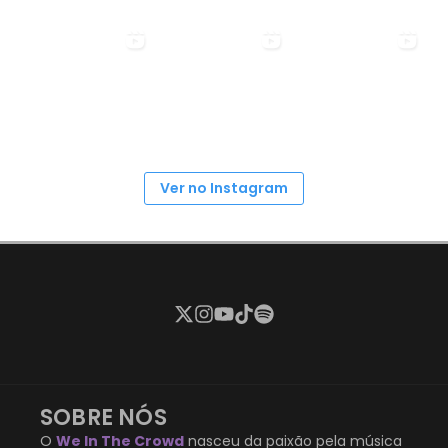
Ver no Instagram
SOBRE NÓS
O
We In The Crowd
nasceu da paixão pela música