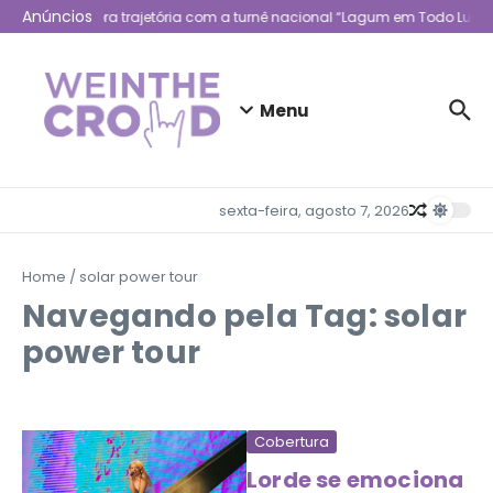
Ir para o conteúdo
Anúncios
Lagum celebra trajetória com a turnê nacional “Lagum em Todo Lugar
Menu
sexta-feira, agosto 7, 2026
Home
/
solar power tour
Navegando pela Tag: solar
power tour
Cobertura
Lorde se emociona