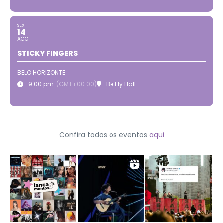
SEX
14
AGO
STICKY FINGERS
BELO HORIZONTE
9:00 pm
(GMT+00:00)
Be Fly Hall
Confira todos os eventos
aqui