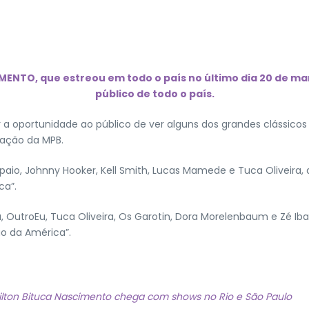
MENTO, que estreou em todo o país no último dia 20 de ma
público de todo o país.
 a oportunidade ao público de ver alguns dos grandes clássic
ação da MPB.
paio, Johnny Hooker, Kell Smith, Lucas Mamede e Tuca Oliveira, q
ca”.
ssa, OutroEu, Tuca Oliveira, Os Garotin, Dora Morelenbaum e Zé I
ção da América”.
lton Bituca Nascimento chega com shows no Rio e São Paulo