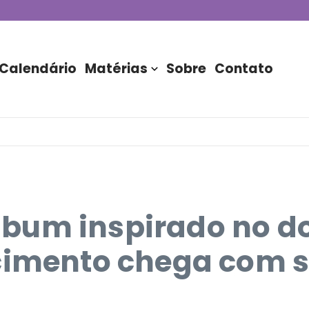
de DJs apresentada por TIM
stória do Nubank Parque
rasil!
Calendário
Matérias
Sobre
Contato
bum inspirado no d
scimento chega com 