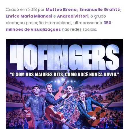
Criado em 2018 por
Matteo Brenci
,
Emanuelle Grafitti
,
Enrico Maria Milanesi
e
Andrea Vittori
, o grupo
alcançou projeção internacional, ultrapassando
350
milhões de visualizações
nas redes sociais.