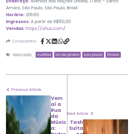
Endereço:
Avenida das Nações Unidas, 17955 – Santo
Amaro, São Paulo, São Paulo, Brasil
Horário:
20h00
Ingressos:
A partir de R$150,00
Vendas:
https://uhuu.com/
Compartilhe
Marcado:
curitiba
rio de janeiro
sao paulo
Shows
Previous Article
Vem
aí a
Rua
Next Article
da
Músic
Tash
a:
Sulta