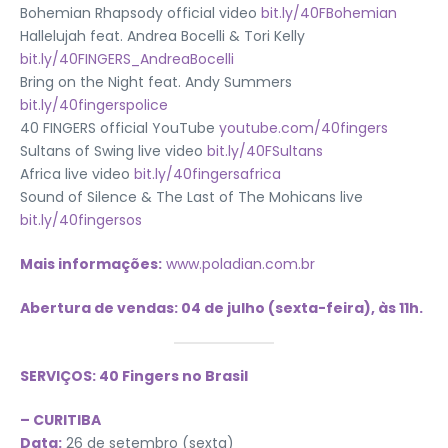
Bohemian Rhapsody official video
bit.ly/40FBohemian
Hallelujah feat. Andrea Bocelli & Tori Kelly
bit.ly/40FINGERS_AndreaBocelli
Bring on the Night feat. Andy Summers
bit.ly/40fingerspolice
40 FINGERS official YouTube
youtube.com/40fingers
Sultans of Swing live video
bit.ly/40FSultans
Africa live video
bit.ly/40fingersafrica
Sound of Silence & The Last of The Mohicans live
bit.ly/40fingersos
Mais informações:
www.poladian.com.br
Abertura de vendas: 04 de julho (sexta-feira), às 11h.
SERVIÇOS: 40 Fingers no Brasil
– CURITIBA
Data:
26 de setembro (sexta)