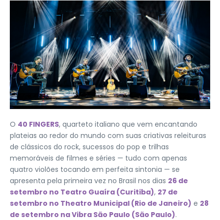
O
40 FINGERS
, quarteto italiano que vem encantando
plateias ao redor do mundo com suas criativas releituras
de clássicos do rock, sucessos do pop e trilhas
memoráveis de filmes e séries — tudo com apenas
quatro violões tocando em perfeita sintonia — se
apresenta pela primeira vez no Brasil nos dias
26 de
setembro no Teatro Guaíra (Curitiba)
,
27 de
setembro no Theatro Municipal (Rio de Janeiro)
e
28
de setembro na Vibra São Paulo (São Paulo)
.