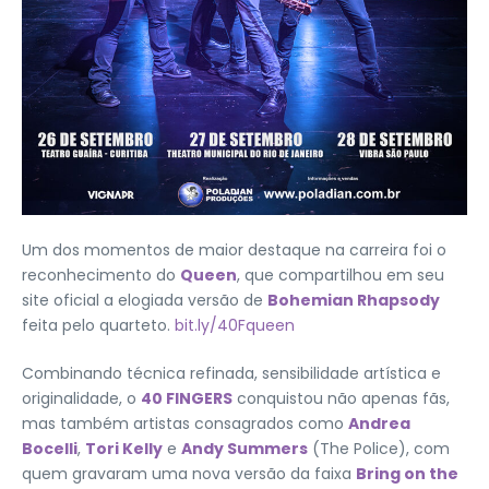
Um dos momentos de maior destaque na carreira foi o
reconhecimento do
Queen
, que compartilhou em seu
site oficial a elogiada versão de
Bohemian Rhapsody
feita pelo quarteto.
bit.ly/40Fqueen
Combinando técnica refinada, sensibilidade artística e
originalidade, o
40 FINGERS
conquistou não apenas fãs,
mas também artistas consagrados como
Andrea
Bocelli
,
Tori Kelly
e
Andy Summers
(The Police), com
quem gravaram uma nova versão da faixa
Bring on the