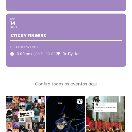
SEX
14
AGO
STICKY FINGERS
BELO HORIZONTE
9:00 pm
(GMT+00:00)
Be Fly Hall
Confira todos os eventos
aqui