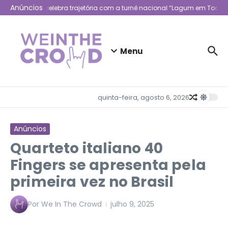
Ir para o conteúdo
Anúncios
Lagum celebra trajetória com a turnê nacional “Lagum em Todo Lu
Menu
quinta-feira, agosto 6, 2026
Anúncios
Quarteto italiano 40
Fingers se apresenta pela
primeira vez no Brasil
Por
We In The Crowd
julho 9, 2025