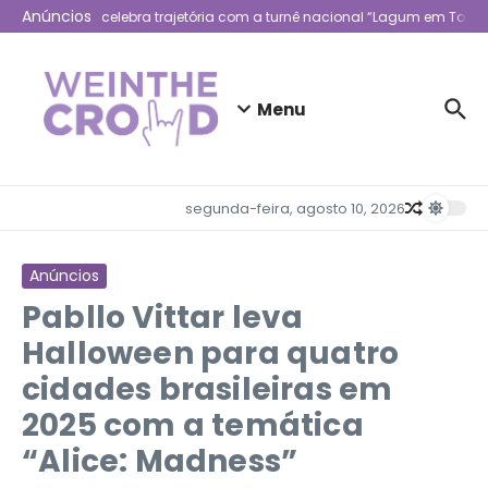
Ir para o conteúdo
Anúncios
Lagum celebra trajetória com a turnê nacional “Lagum em Todo L
Menu
segunda-feira, agosto 10, 2026
Anúncios
Pabllo Vittar leva
Halloween para quatro
cidades brasileiras em
2025 com a temática
“Alice: Madness”