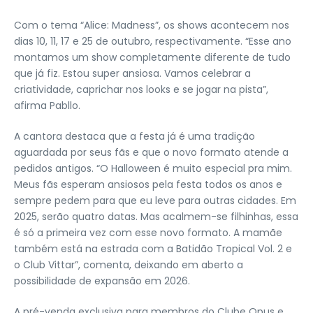
Com o tema “Alice: Madness”, os shows acontecem nos
dias 10, 11, 17 e 25 de outubro, respectivamente. “Esse ano
montamos um show completamente diferente de tudo
que já fiz. Estou super ansiosa. Vamos celebrar a
criatividade, caprichar nos looks e se jogar na pista”,
afirma Pabllo.
A cantora destaca que a festa já é uma tradição
aguardada por seus fãs e que o novo formato atende a
pedidos antigos. “O Halloween é muito especial pra mim.
Meus fãs esperam ansiosos pela festa todos os anos e
sempre pedem para que eu leve para outras cidades. Em
2025, serão quatro datas. Mas acalmem-se filhinhas, essa
é só a primeira vez com esse novo formato. A mamãe
também está na estrada com a Batidão Tropical Vol. 2 e
o Club Vittar”, comenta, deixando em aberto a
possibilidade de expansão em 2026.
A pré-venda exclusiva para membros do Clube Opus e