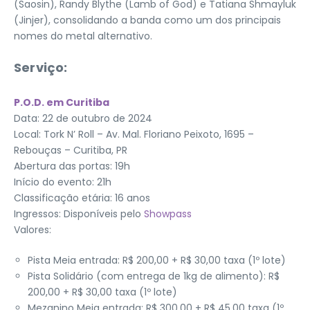
(Saosin), Randy Blythe (Lamb of God) e Tatiana Shmayluk
(Jinjer), consolidando a banda como um dos principais
nomes do metal alternativo.
Serviço:
P.O.D. em Curitiba
Data: 22 de outubro de 2024
Local: Tork N’ Roll – Av. Mal. Floriano Peixoto, 1695 –
Rebouças – Curitiba, PR
Abertura das portas: 19h
Início do evento: 21h
Classificação etária: 16 anos
Ingressos: Disponíveis pelo
Showpass
Valores:
Pista Meia entrada: R$ 200,00 + R$ 30,00 taxa (1º lote)
Pista Solidário (com entrega de 1kg de alimento): R$
200,00 + R$ 30,00 taxa (1º lote)
Mezanino Meia entrada: R$ 300,00 + R$ 45,00 taxa (1º