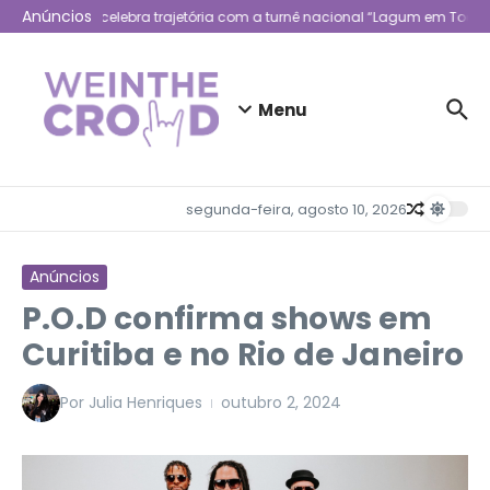
Ir para o conteúdo
Anúncios
Lagum celebra trajetória com a turnê nacional “Lagum em Todo L
Menu
segunda-feira, agosto 10, 2026
Anúncios
P.O.D confirma shows em
Curitiba e no Rio de Janeiro
Por
Julia Henriques
outubro 2, 2024