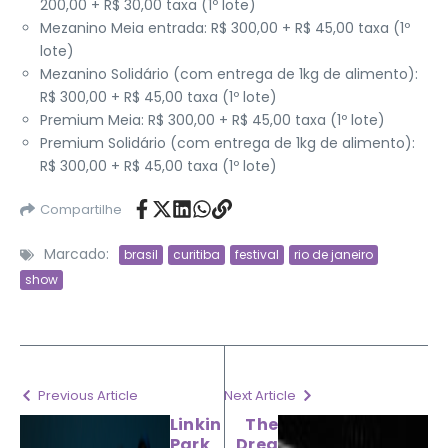
200,00 + R$ 30,00 taxa (1º lote)
Mezanino Meia entrada: R$ 300,00 + R$ 45,00 taxa (1º
lote)
Mezanino Solidário (com entrega de 1kg de alimento):
R$ 300,00 + R$ 45,00 taxa (1º lote)
Premium Meia: R$ 300,00 + R$ 45,00 taxa (1º lote)
Premium Solidário (com entrega de 1kg de alimento):
R$ 300,00 + R$ 45,00 taxa (1º lote)
Compartilhe
Marcado:
brasil
curitiba
festival
rio de janeiro
show
Previous Article
Next Article
Linkin
The
Park
Drea