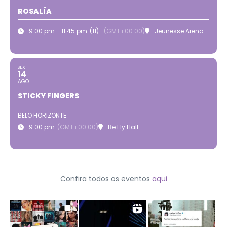
ROSALÍA
9:00 pm - 11:45 pm
(11)
(GMT+00:00)
Jeunesse Arena
SEX
14
AGO
STICKY FINGERS
BELO HORIZONTE
9:00 pm
(GMT+00:00)
Be Fly Hall
Confira todos os eventos
aqui