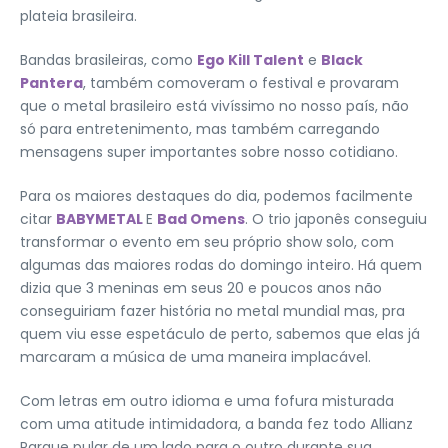
plateia brasileira.
Bandas brasileiras, como
Ego Kill Talent
e
Black
Pantera
, também comoveram o festival e provaram
que o metal brasileiro está vivíssimo no nosso país, não
só para entretenimento, mas também carregando
mensagens super importantes sobre nosso cotidiano.
Para os maiores destaques do dia, podemos facilmente
citar
BABYMETAL
E
Bad Omens
. O trio japonês conseguiu
transformar o evento em seu próprio show solo, com
algumas das maiores rodas do domingo inteiro. Há quem
dizia que 3 meninas em seus 20 e poucos anos não
conseguiriam fazer história no metal mundial mas, pra
quem viu esse espetáculo de perto, sabemos que elas já
marcaram a música de uma maneira implacável.
Com letras em outro idioma e uma fofura misturada
com uma atitude intimidadora, a banda fez todo Allianz
Parque pular de um lado para o outro durante sua