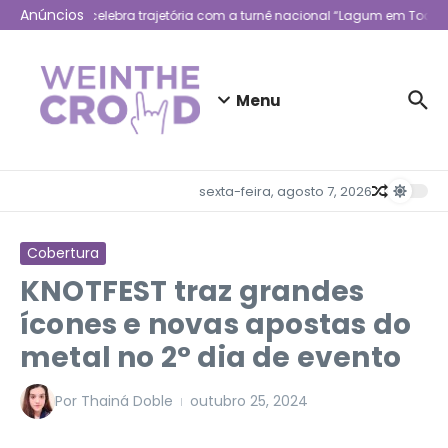
Ir para o conteúdo
Anúncios
Lagum celebra trajetória com a turnê nacional “Lagum em Todo L
Menu
sexta-feira, agosto 7, 2026
Cobertura
KNOTFEST traz grandes
ícones e novas apostas do
metal no 2° dia de evento
Por
Thainá Doble
outubro 25, 2024