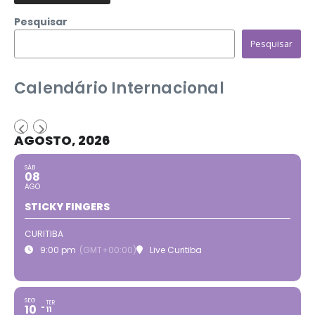
Pesquisar
Pesquisar
Calendário Internacional
AGOSTO, 2026
SÁB
08
AGO
STICKY FINGERS
CURITIBA
9:00 pm
(GMT+00:00)
Live Curitiba
SEG
TER
10
11