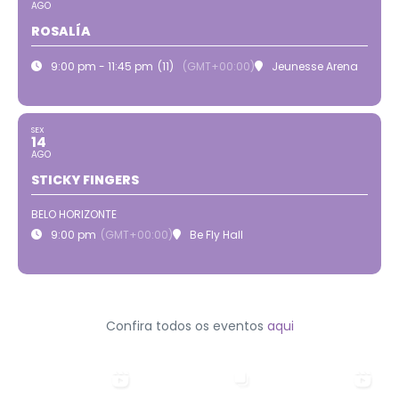
AGO
ROSALÍA
9:00 pm - 11:45 pm
(11)
(GMT+00:00)
Jeunesse Arena
SEX
14
AGO
STICKY FINGERS
BELO HORIZONTE
9:00 pm
(GMT+00:00)
Be Fly Hall
Confira todos os eventos
aqui