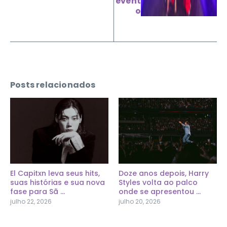
event
o
Posts relacionados
El Capitxn leva seus hits,
Doze anos depois, Harry
suas histórias e sua nova
Styles volta ao palco
fase para Sã ...
onde se apresentou ...
julho 22, 2026
julho 20, 2026