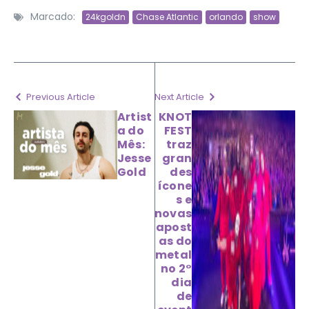
Marcado:
24kgoldn
Chase Atlantic
orlando
show
Previous Article
Next Article
Artist
KNOT
a do
FEST
Mês:
traz
Jesse
gran
Gold
des
ícone
s e
novas
apost
as do
metal
no 2°
dia
de