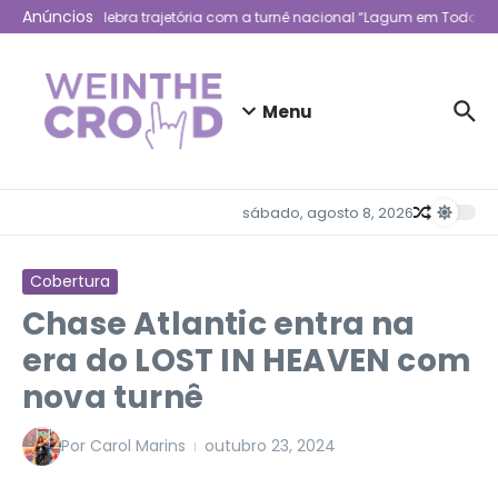
Ir para o conteúdo
Anúncios
Lagum celebra trajetória com a turnê nacional “Lagum em Todo Lug
Menu
sábado, agosto 8, 2026
Cobertura
Chase Atlantic entra na
era do LOST IN HEAVEN com
nova turnê
Por
Carol Marins
outubro 23, 2024