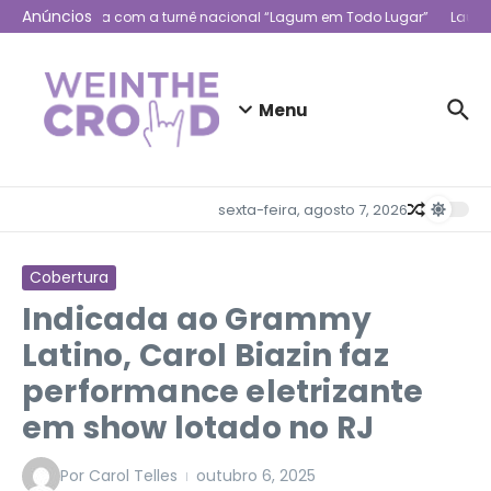
Ir para o conteúdo
Anúncios
bra trajetória com a turnê nacional “Lagum em Todo Lugar”
Lauren J
Menu
sexta-feira, agosto 7, 2026
Cobertura
Indicada ao Grammy
Latino, Carol Biazin faz
performance eletrizante
em show lotado no RJ
Por
Carol Telles
outubro 6, 2025