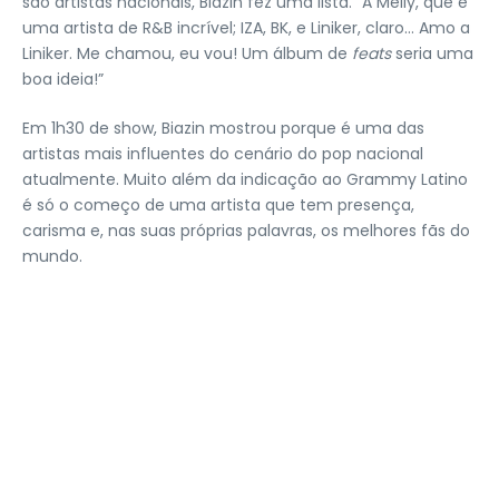
são artistas nacionais, Biazin fez uma lista. “A Melly, que é
uma artista de R&B incrível; IZA, BK, e Liniker, claro… Amo a
Liniker. Me chamou, eu vou! Um álbum de
feats
seria uma
boa ideia!”
Em 1h30 de show, Biazin mostrou porque é uma das
artistas mais influentes do cenário do pop nacional
atualmente. Muito além da indicação ao Grammy Latino
é só o começo de uma artista que tem presença,
carisma e, nas suas próprias palavras, os melhores fãs do
mundo.