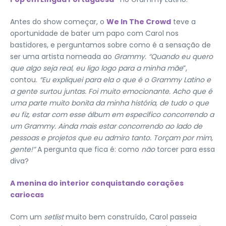
Antes do show começar, o
We In The Crowd
teve a
oportunidade de bater um papo com Carol nos
bastidores, e perguntamos sobre como é a sensação de
ser uma artista nomeada ao
Grammy.
“Quando eu quero
que algo seja real, eu ligo logo para a minha mãe
”,
contou.
“Eu expliquei para ela o que é o Grammy Latino e
a gente surtou juntas. Foi muito emocionante. Acho que é
uma parte muito bonita da minha história, de tudo o que
eu fiz, estar com esse álbum em específico concorrendo a
um Grammy. Ainda mais estar concorrendo ao lado de
pessoas e projetos que eu admiro tanto. Torçam por mim,
gente!”
A pergunta que fica é: como
não
torcer para essa
diva?
A menina do interior conquistando corações
cariocas
Com um
setlist
muito bem construído, Carol passeia