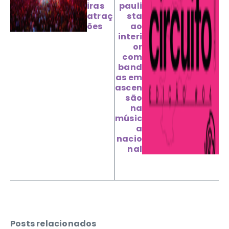
iras
pauli
atraç
sta
ões
ao
interi
or
com
band
as em
ascen
são
na
músic
a
nacio
nal
Posts relacionados