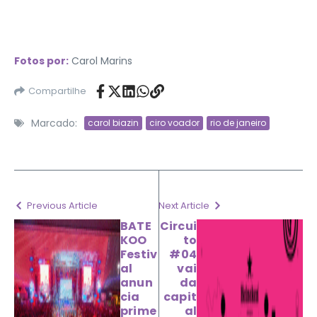
Fotos por:
Carol Marins
Compartilhe
Marcado:
carol biazin
ciro voador
rio de janeiro
Previous Article
Next Article
BATE
Circui
KOO
to
Festiv
#04
al
vai
anun
da
cia
capit
prime
al