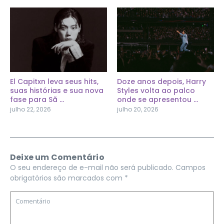
El Capitxn leva seus hits,
Doze anos depois, Harry
suas histórias e sua nova
Styles volta ao palco
fase para Sã ...
onde se apresentou ...
julho 22, 2026
julho 20, 2026
Deixe um Comentário
O seu endereço de e-mail não será publicado.
Campos
obrigatórios são marcados com
*