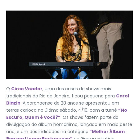
O
Circo Voador
, uma das casas de shows mais
tradicionais do Rio de Janeiro, ficou pequeno para
Carol
Biazin
. A paranaense de 28 anos se apresentou em
terras carioca no último sábado, 4/10, com a turnê
“No
Escuro, Quem é Você?”
. Os shows fazem parte da
divulgação do álbum homônimo, lançado em maio deste
ano, e um dos indicados na categoria
“Melhor Álbum
Pop em Língua Portuguesa”
no Grammy Latino.