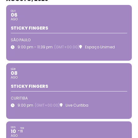
QUI
06
AGO
STICKY FINGERS
SÃO PAULO
9:00 pm - 11:39 pm
(GMT+00:00)
Espaço Unimed
SÁB
08
AGO
STICKY FINGERS
CURITIBA
9:00 pm
(GMT+00:00)
Live Curitiba
SEG
TER
10
11
AGO