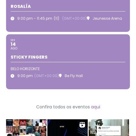
ROSALÍA
9:00 pm - 11:45 pm
(11)
(GMT+00:00)
Jeunesse Arena
SEX
14
AGO
STICKY FINGERS
BELO HORIZONTE
9:00 pm
(GMT+00:00)
Be Fly Hall
Confira todos os eventos
aqui