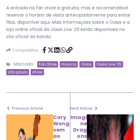
A entrada na fan store é gratuita, mas é recomendável
reservar o horário de visita antecipadamente para evitar
filas, disponível
aqui
. Mais informações sobre o Oasis e a
loja online oficial da
Oasis Live ’25
estão disponíveis no
site oficial da banda
.
Compartilhe
Marcado:
Fan Store
musica
Oasis
Oasis Live '25
são paulo
show
Previous Article
Next Article
Cory
Imagi
Wong
ne
vem
Drag
ao
ons