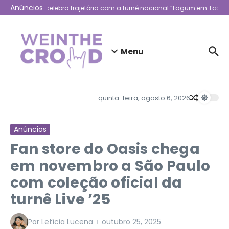
Ir para o conteúdo
Anúncios
Lagum celebra trajetória com a turnê nacional “Lagum em Todo L
Menu
quinta-feira, agosto 6, 2026
Anúncios
Fan store do Oasis chega
em novembro a São Paulo
com coleção oficial da
turnê Live ’25
Por
Letícia Lucena
outubro 25, 2025