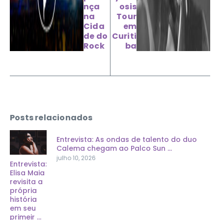
nça
osis
na
Tour
Cida
em
de do
Curiti
Rock
ba
Posts relacionados
Entrevista: As ondas de talento do duo
Calema chegam ao Palco Sun ...
julho 10, 2026
Entrevista:
Elisa Maia
revisita a
própria
história
em seu
primeir ...