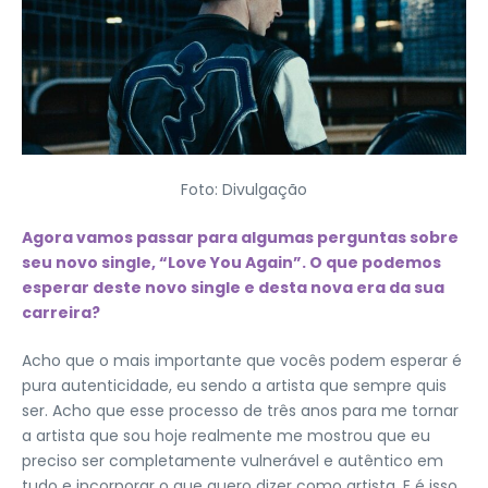
Foto: Divulgação
Agora vamos passar para algumas perguntas sobre
seu novo single, “Love You Again”. O que podemos
esperar deste novo single e desta nova era da sua
carreira?
Acho que o mais importante que vocês podem esperar é
pura autenticidade, eu sendo a artista que sempre quis
ser. Acho que esse processo de três anos para me tornar
a artista que sou hoje realmente me mostrou que eu
preciso ser completamente vulnerável e autêntico em
tudo e incorporar o que quero dizer como artista. E é isso