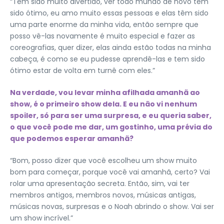
“Tem sido muito divertido, ver todo mundo de novo tem
sido ótimo, eu amo muito essas pessoas e elas têm sido
uma parte enorme da minha vida, então sempre que
posso vê-las novamente é muito especial e fazer as
coreografias, quer dizer, elas ainda estão todas na minha
cabeça, é como se eu pudesse aprendê-las e tem sido
ótimo estar de volta em turnê com eles.”
Na verdade, vou levar minha afilhada amanhã ao
show, é o primeiro show dela. E eu não vi nenhum
spoiler, só para ser uma surpresa, e eu queria saber,
o que você pode me dar, um gostinho, uma prévia do
que podemos esperar amanhã?
“Bom, posso dizer que você escolheu um show muito
bom para começar, porque você vai amanhã, certo? Vai
rolar uma apresentação secreta. Então, sim, vai ter
membros antigos, membros novos, músicas antigas,
músicas novas, surpresas e o Noah abrindo o show. Vai ser
um show incrível.”