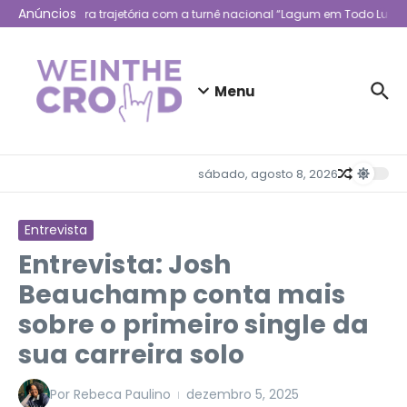
Ir para o conteúdo
Anúncios
Lagum celebra trajetória com a turnê nacional “Lagum em Todo Lugar”
Menu
sábado, agosto 8, 2026
Entrevista
Entrevista: Josh
Beauchamp conta mais
sobre o primeiro single da
sua carreira solo
Por
Rebeca Paulino
dezembro 5, 2025