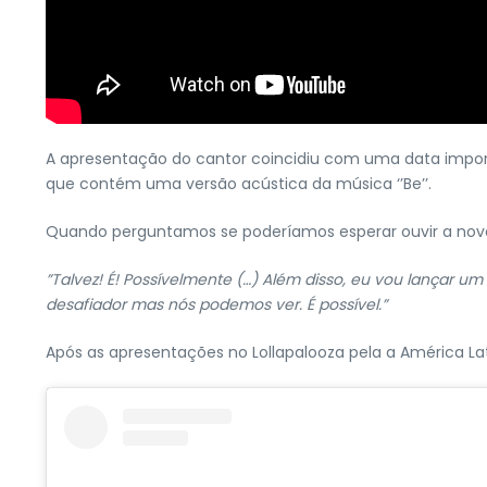
A apresentação do cantor coincidiu com uma data import
que contém uma versão acústica da música ‘’Be’’.
Quando perguntamos se poderíamos esperar ouvir a nova 
”Talvez! É! Possívelmente (…) Além disso, eu vou lançar um
desafiador mas nós podemos ver. É possível.”
Após as apresentações no Lollapalooza pela a América Lat