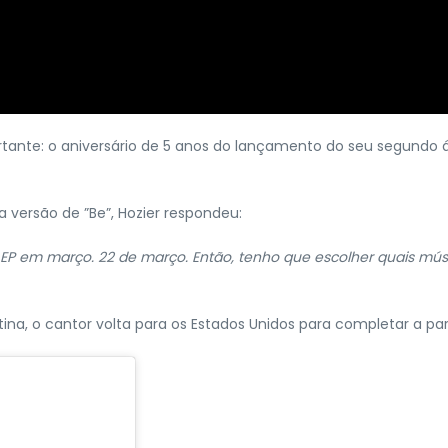
ante: o aniversário de 5 anos do lançamento do seu segundo ál
versão de ”Be”, Hozier respondeu:
 EP em março. 22 de março. Então, tenho que escolher quais músic
ina, o cantor volta para os Estados Unidos para completar a pa