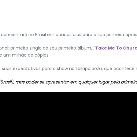
apresentará no Brasil em poucos dias para a sua primeira apres
al: primeiro single de seu primeiro álbum, ‘’
Take Me To Chur
e um milhão de cópias.
 as suas expectativas para o show no Lollapalooza, que acontece
Brasil), mas poder se apresentar em qualquer lugar pela primeira