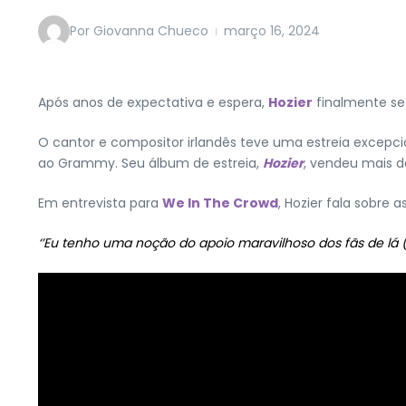
Por
Giovanna Chueco
março 16, 2024
Após anos de expectativa e espera,
Hozier
finalmente se 
O cantor e compositor irlandês teve uma estreia excepcion
ao Grammy. Seu álbum de estreia,
Hozier
, vendeu mais d
Em entrevista para
We In The Crowd
, Hozier fala sobre
‘’Eu tenho uma noção do apoio maravilhoso dos fãs de lá (