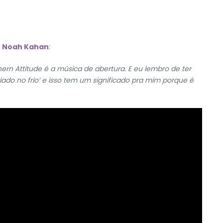
o
Noah Kahan
:
ern Attitude é a música de abertura. E eu lembro de ter
do no frio’ e isso tem um significado pra mim porque é