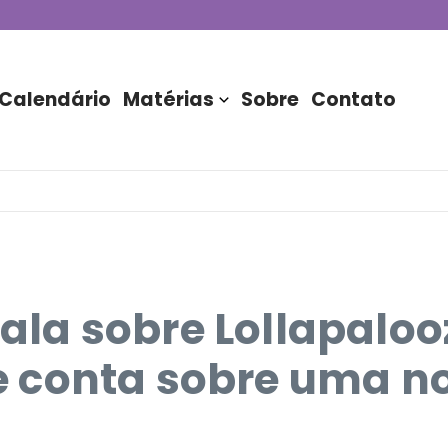
de DJs apresentada por TIM
stória do Nubank Parque
rasil!
Calendário
Matérias
Sobre
Contato
 fala sobre Lollapalo
conta sobre uma noi