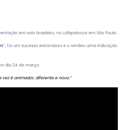
entação em solo brasileiro, no Lollapalooza em São Paulo.
ch
’’, foi um sucesso estrondoso e o rendeu uma indicação
 no dia 24 de março.
 vez é animador, diferente e novo.’’