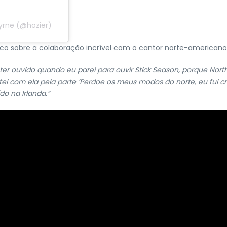
yrne (@hozier)
o sobre a colaboração incrível com o cantor norte-american
ter ouvido quando eu parei para ouvir Stick Season, porque North
com ela pela parte ‘Perdoe os meus modos do norte, eu fui cria
o na Irlanda.”