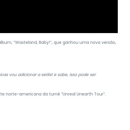
bum, ‘’Wasteland, Baby!’’, que ganhou uma nova versão,
as vou adicionar a setlist e sabe, isso pode ser
rte norte-americana da turnê ”Unreal Unearth Tour”.