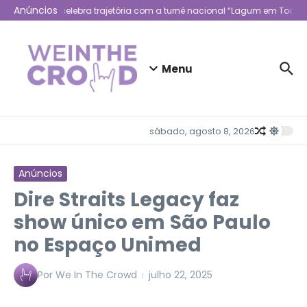
Ir para o conteúdo
Anúncios
Lagum celebra trajetória com a turnê nacional “Lagum em Todo L
Menu
sábado, agosto 8, 2026
Anúncios
Dire Straits Legacy faz
show único em São Paulo
no Espaço Unimed
Por
We In The Crowd
julho 22, 2025