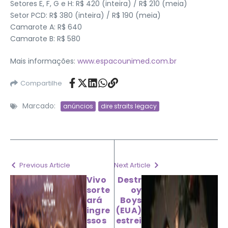
Setores E, F, G e H: R$ 420 (inteira) / R$ 210 (meia)
Setor PCD: R$ 380 (inteira) / R$ 190 (meia)
Camarote A: R$ 640
Camarote B: R$ 580
Mais informações:
www.espacounimed.com.br
Compartilhe
Marcado:
anúncios
dire straits legacy
Previous Article
Next Article
Vivo
Destr
sorte
oy
ará
Boys
ingre
(EUA)
ssos
estrei