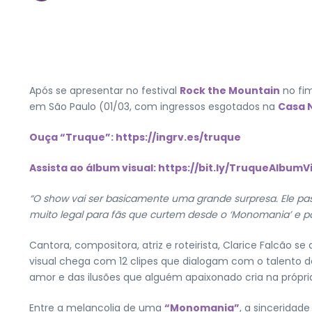
Após se apresentar no festival
Rock the Mountain
no fi
em São Paulo (01/03, com ingressos esgotados na
Casa 
Ouça “Truque”:
https://ingrv.es/truque
Assista ao álbum visual:
https://bit.ly/TruqueAlbumV
“O show vai ser basicamente uma grande surpresa. Ele pas
muito legal para fãs que curtem desde o ‘Monomania’ e 
Cantora, compositora, atriz e roteirista, Clarice Falcã
visual chega com 12 clipes que dialogam com o talento d
amor e das ilusões que alguém apaixonado cria na própr
Entre a melancolia de uma
“Monomania”
, a sinceridad