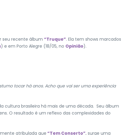
ar seu recente álbum
“Truque”
. Ela tem shows marcados
s
) e em Porto Alegre (18/05, no
Opinião
).
ostumo tocar há anos. Acho que vai ser uma experiência
 da cultura brasileira há mais de uma década. Seu álbum
gens. O resultado é um reflexo das complexidades do
 mente atribulada que
“Tem Conserto”
, surge uma