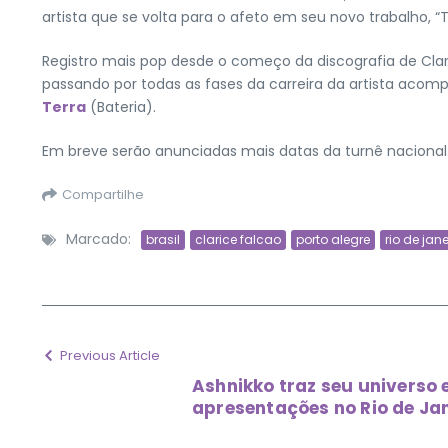
artista que se volta para o afeto em seu novo trabalho, “T
Registro mais pop desde o começo da discografia de Clari
passando por todas as fases da carreira da artista aco
Terra
(Bateria).
Em breve serão anunciadas mais datas da turnê nacional 
Compartilhe
Marcado:
brasil
clarice falcao
porto alegre
rio de jane
Previous Article
Ashnikko traz seu universo
apresentações no Rio de Jan