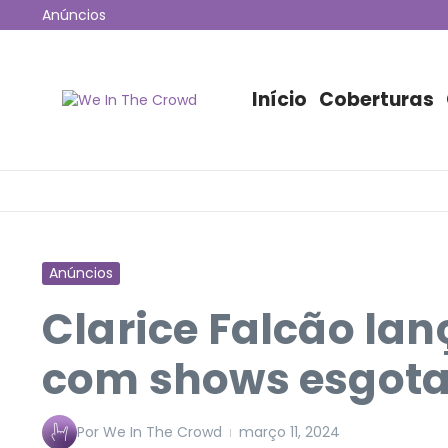
Ir para o conteúdo
Anúncios
12ª edição do Coala Festival anuncia programação 
Jão esgota 53 mil ingressos e fará maior show da hi
Disney+ irá transmitir o Lollapalooza Chicago para o B
Início
Coberturas
Anúncios
Clarice Falcão lan
com shows esgot
Por
We In The Crowd
março 11, 2024