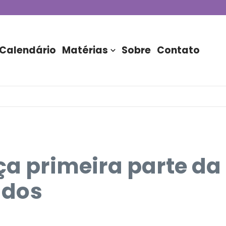
de DJs apresentada por TIM
stória do Nubank Parque
rasil!
Calendário
Matérias
Sobre
Contato
ça primeira parte da
ados