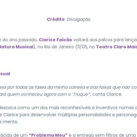
Crédito
:
Divulgação
m do ano passado,
Clarice Falcão
voltará aos palcos para lanç
Natura Musical
), no Rio de Janeiro (11/05, no
Teatro Claro Mai
isual
sa por todas as fases da minha carreira e traz faixas que não c
para quem conheceu agora com o ‘Truque’
“, conta Clarice.
o se destaca como um dos mais reconhecíveis e inventivos nomes
e Clarice para desenvolver múltiplas personalidades e persona
ia mente.
e ácida de um
“Problema Meu”
e a entrega sem filtros de uma