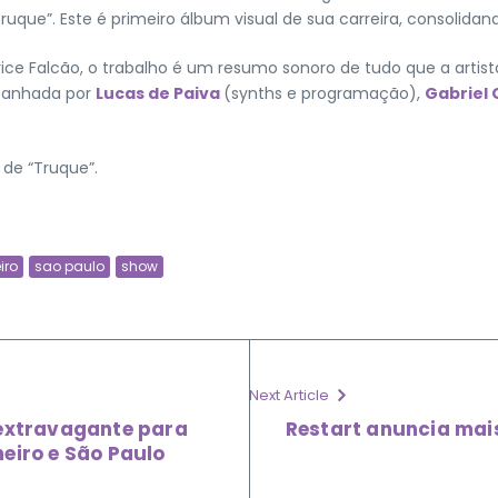
ruque”. Este é primeiro álbum visual de sua carreira, consolidand
ce Falcão, o trabalho é um resumo sonoro de tudo que a artista
mpanhada por
Lucas de Paiva
(synths e programação),
Gabriel
de “Truque”.
iro
sao paulo
show
Next Article
 extravagante para
Restart anuncia mai
eiro e São Paulo