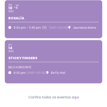
SEG
TER
10
11
AGO
ROSALÍA
9:00 pm - 11:45 pm
(11)
(GMT+00:00)
Jeunesse Arena
SEX
14
AGO
STICKY FINGERS
BELO HORIZONTE
9:00 pm
(GMT+00:00)
Be Fly Hall
Confira todos os eventos
aqui