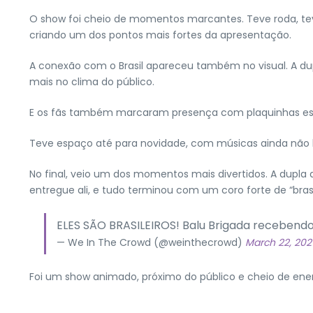
O show foi cheio de momentos marcantes. Teve roda, te
criando um dos pontos mais fortes da apresentação.
A conexão com o Brasil apareceu também no visual. A d
mais no clima do público.
E os fãs também marcaram presença com plaquinhas escrit
Teve espaço até para novidade, com músicas ainda nã
No final, veio um dos momentos mais divertidos. A dupla d
entregue ali, e tudo terminou com um coro forte de “brasile
ELES SÃO BRASILEIROS! Balu Brigada recebendo
— We In The Crowd (@weinthecrowd)
March 22, 202
Foi um show animado, próximo do público e cheio de energ