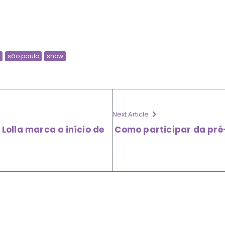
são paulo
show
Next Article
 Lolla marca o início de
Como participar da pré