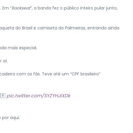
. Em “
Backseat
”, a banda fez o público inteiro pular junto,
ueta do Brasil e camiseta do Palmeiras, entrando ainda
da mais especial.
 aí.
cadeira com os fãs. Teve até um “CPF brasileiro”
🇷
pic.twitter.com/SYZYHJIXDk
 por aqui.