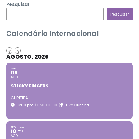
Pesquisar
Pesquisar
Calendário Internacional
AGOSTO, 2026
SÁB
08
AGO
STICKY FINGERS
CURITIBA
9:00 pm
(GMT+00:00)
Live Curitiba
SEG
TER
10
11
AGO