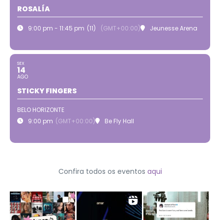
ROSALÍA
9:00 pm - 11:45 pm
(11)
(GMT+00:00)
Jeunesse Arena
SEX
14
AGO
STICKY FINGERS
BELO HORIZONTE
9:00 pm
(GMT+00:00)
Be Fly Hall
Confira todos os eventos
aqui