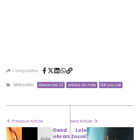
Compartilhe
Marcado:
Alexander 23
artista do mês
IDK you yet
Previous Article
Next Article
Desd
Lolo
obran
Zouaï