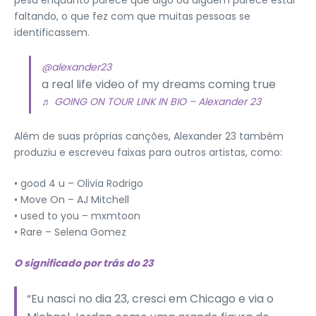
pesa enquanto parece que algo ou alguém parece estar
faltando, o que fez com que muitas pessoas se
identificassem.
@alexander23
a real life video of my dreams coming true
♬ GOING ON TOUR LINK IN BIO – Alexander 23
Além de suas próprias canções, Alexander 23 também
produziu e escreveu faixas para outros artistas, como:
• good 4 u – Olivia Rodrigo
• Move On – AJ Mitchell
• used to you – mxmtoon
• Rare – Selena Gomez
O significado por trás do 23
“Eu nasci no dia 23, cresci em Chicago e via o