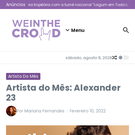
Ir para o conteúdo
Anúncios
Lagum celebra trajetória com a turnê nacional “Lagum em Todo Lugar
Menu
sábado, agosto 8, 2026
Artista Do Mês
Artista do Mês: Alexander
23
Por
Mariana Fernandes
fevereiro 10, 2022