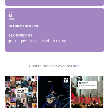
SEX
14
AGO
STICKY FINGERS
BELO HORIZONTE
9:00 pm
(GMT+00:00)
Be Fly Hall
Confira todos os eventos
aqui