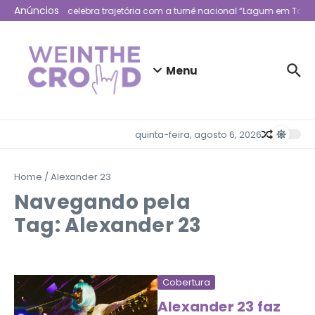
Ir para o conteúdo
Anúncios
Lagum celebra trajetória com a turnê nacional “Lagum em Todo 
Menu
quinta-feira, agosto 6, 2026
Home
/
Alexander 23
Navegando pela
Tag: Alexander 23
Cobertura
Alexander 23 faz