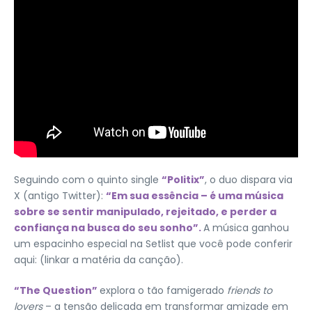
Seguindo com o quinto single
“Politix”
, o duo dispara via
X (antigo Twitter):
“Em sua essência – é uma música
sobre se sentir manipulado, rejeitado, e perder a
confiança na busca do seu sonho”.
A música ganhou
um espacinho especial na Setlist que você pode conferir
aqui: (linkar a matéria da canção).
“The Question”
explora o tão famigerado
friends to
lovers
– a tensão delicada em transformar amizade em