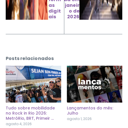
as
janeir
digit
o de
ais
2026
Posts relacionados
Tudo sobre mobilidade
Lançamentos do mês:
no Rock in Rio 2026:
Julho
MetrôRio, BRT, Primeir ...
agosto 1, 2026
agosto 4, 2026