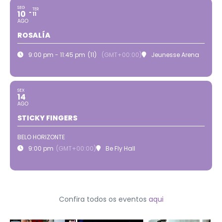
SEG
TER
10
11
AGO
ROSALÍA
9:00 pm - 11:45 pm
(11)
(GMT+00:00)
Jeunesse Arena
SEX
14
AGO
STICKY FINGERS
BELO HORIZONTE
9:00 pm
(GMT+00:00)
Be Fly Hall
Confira todos os eventos
aqui