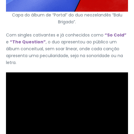
Capa do álbum de “Portal” do duo neozelandês “Balu
Brigada”.
Com singles cativantes e já conhecidos como
“So Cold”
e
“The Question”
, o duo apresentou ao público um
álbum conceitual, sem soar linear, onde cada canção
apresenta uma peculiaridade, seja na sonoridade ou na
letra.