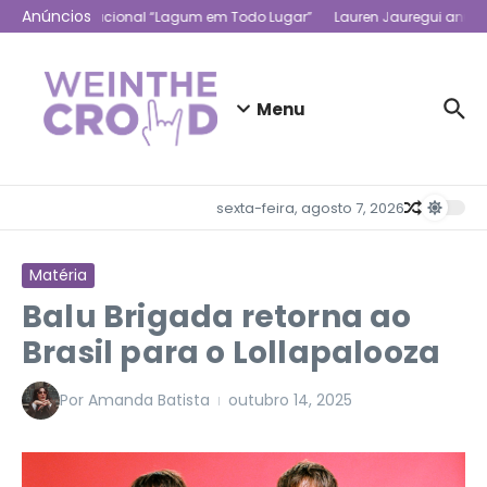
Ir para o conteúdo
Anúncios
com a turnê nacional “Lagum em Todo Lugar”
Lauren Jauregui anuncia 
Menu
sexta-feira, agosto 7, 2026
Matéria
Balu Brigada retorna ao
Brasil para o Lollapalooza
Por
Amanda Batista
outubro 14, 2025