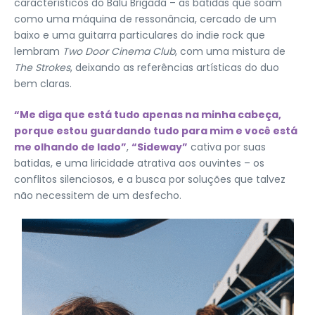
característicos do Balu Brigada – as batidas que soam
como uma máquina de ressonância, cercado de um
baixo e uma guitarra particulares do indie rock que
lembram
Two Door Cinema Club
, com uma mistura de
The Strokes
, deixando as referências artísticas do duo
bem claras.
“Me diga que está tudo apenas na minha cabeça,
porque estou guardando tudo para mim e você está
me olhando de lado”
,
“Sideway”
cativa por suas
batidas, e uma liricidade atrativa aos ouvintes – os
conflitos silenciosos, e a busca por soluções que talvez
não necessitem de um desfecho.