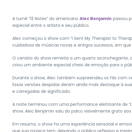
A turnê “12 Notes” do americano
Alec Benjamin
passou p
especial entre o artista e seu público.
Alec começou o show com “I Sent My Therapist to Therapy”
cuidadosa de músicas novas e antigos sucessos, em que 
O cenário do show remetia a um quarto aconchegante, co
criou um ambiente especial cheio de emoção para o públ
Durante o show, Alec também surpreendeu os fãs com ver
Essas versões despidas deram ainda mais destaque à s
e carregadas de significado.
A noite terminou com uma performance eletrizante de “
show. Alec Benjamin saiu do palco visivelmente grato aos
Em resumo, o show foi uma experiência sensorial e emoc
que sua música tem, deixando o público reflexivo e inspir