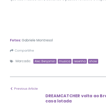
Fotos:
Gabriele Montresol
Compartilhe
Marcado:
Alec Benjamin
musica
resenha
show
Previous Article
DREAMCATCHER volta ao Bra
casa lotada