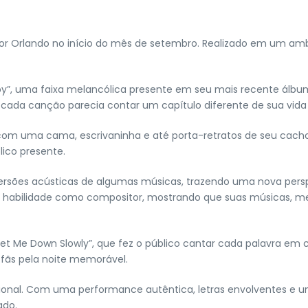
or Orlando no início do mês de setembro. Realizado em um a
, uma faixa melancólica presente em seu mais recente álbum de 
cada canção parecia contar um capítulo diferente de sua vida 
m uma cama, escrivaninha e até porta-retratos de seu cachorr
ico presente.
sões acústicas de algumas músicas, trazendo uma nova perspec
ua habilidade como compositor, mostrando que suas músicas, 
Let Me Down Slowly”, que fez o público cantar cada palavra e
 fãs pela noite memorável.
ional. Com uma performance autêntica, letras envolventes e u
ado.