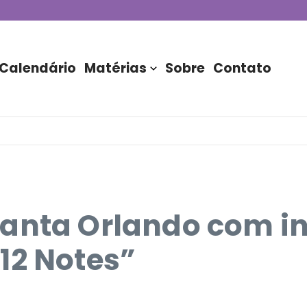
de DJs apresentada por TIM
stória do Nubank Parque
rasil!
Calendário
Matérias
Sobre
Contato
anta Orlando com i
12 Notes”