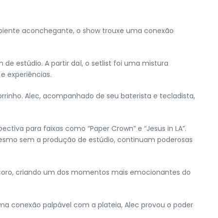
mbiente aconchegante, o show trouxe uma conexão
estúdio. A partir daí, o setlist foi uma mistura
e experiências.
inho. Alec, acompanhado de seu baterista e tecladista,
tiva para faixas como “Paper Crown” e “Jesus in LA”.
mesmo sem a produção de estúdio, continuam poderosas
m coro, criando um dos momentos mais emocionantes do
ma conexão palpável com a plateia, Alec provou o poder