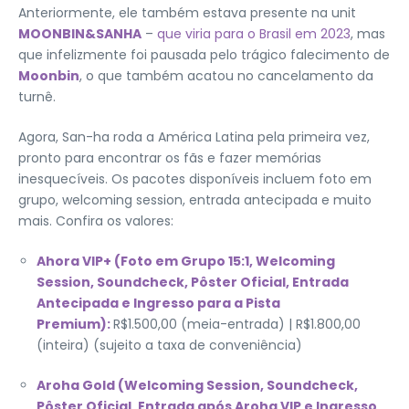
Anteriormente, ele também estava presente na unit
MOONBIN&SANHA
–
que viria para o Brasil em 2023
, mas
que infelizmente foi pausada pelo trágico falecimento de
Moonbin
, o que também acatou no cancelamento da
turnê.
Agora, San-ha roda a América Latina pela primeira vez,
pronto para encontrar os fãs e fazer memórias
inesquecíveis. Os pacotes disponíveis incluem foto em
grupo, welcoming session, entrada antecipada e muito
mais. Confira os valores:
Ahora VIP+ (Foto em Grupo 15:1, Welcoming
Session, Soundcheck, Pôster Oficial, Entrada
Antecipada e Ingresso para a Pista
Premium):
R$1.500,00 (meia-entrada) | R$1.800,00
(inteira) (sujeito a taxa de conveniência)
Aroha Gold (Welcoming Session, Soundcheck,
Pôster Oficial, Entrada após Aroha VIP e Ingresso