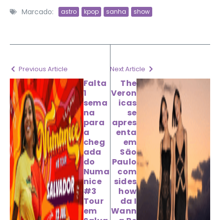
Marcado:
astro
kpop
sanha
show
Previous Article
Next Article
Falta
The
1
Veron
sema
icas
na
se
para
apres
a
enta
cheg
em
ada
São
do
Paulo
Numa
com
nice
sides
#3
how
Tour
da I
em
Wann