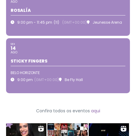
AGO
ROSALÍA
9:00 pm - 11:45 pm
(11)
(GMT+00:00)
Jeunesse Arena
SEX
14
AGO
STICKY FINGERS
BELO HORIZONTE
9:00 pm
(GMT+00:00)
Be Fly Hall
Confira todos os eventos
aqui