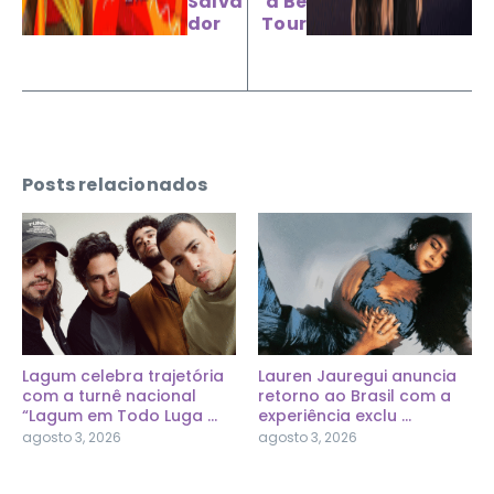
Salva
a Be
dor
Tour
Posts relacionados
Lagum celebra trajetória
Lauren Jauregui anuncia
com a turnê nacional
retorno ao Brasil com a
“Lagum em Todo Luga ...
experiência exclu ...
agosto 3, 2026
agosto 3, 2026