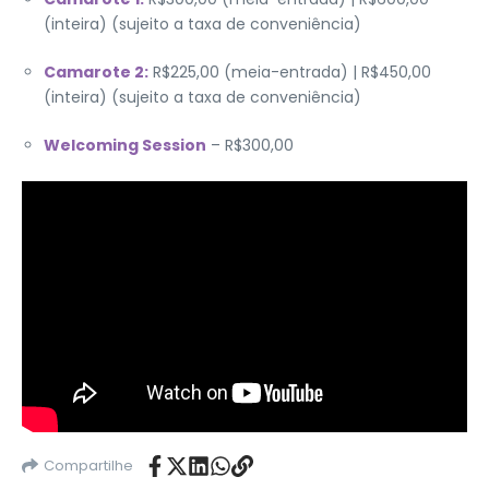
(inteira) (sujeito a taxa de conveniência)
Camarote 2:
R$225,00 (meia-entrada) | R$450,00
(inteira) (sujeito a taxa de conveniência)
Welcoming Session
– R$300,00
Compartilhe