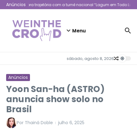
Ir para o conteúdo
Anúncios
Lagum celebra trajetória com a turnê nacional “Lagum em Todo Lugar
Menu
sábado, agosto 8, 2026
Anúncios
Yoon San-ha (ASTRO)
anuncia show solo no
Brasil
Por
Thainá Doble
julho 6, 2025