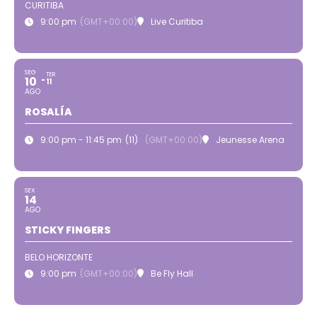
CURITIBA
9:00 pm
(GMT+00:00)
Live Curitiba
SEG
TER
10
11
AGO
ROSALÍA
9:00 pm - 11:45 pm
(11)
(GMT+00:00)
Jeunesse Arena
SEX
14
AGO
STICKY FINGERS
BELO HORIZONTE
9:00 pm
(GMT+00:00)
Be Fly Hall