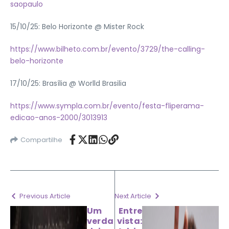
saopaulo
15/10/25: Belo Horizonte @ Mister Rock
https://www.bilheto.com.br/evento/3729/the-calling-
belo-horizonte
17/10/25: Brasília @ Worlld Brasilia
https://www.sympla.com.br/evento/festa-fliperama-
edicao-anos-2000/3013913
Compartilhe
Previous Article
Next Article
Um
Entre
verda
vista: