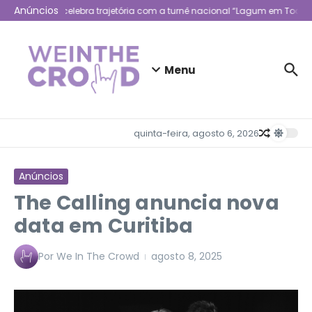
Ir para o conteúdo
Anúncios
Lagum celebra trajetória com a turnê nacional “Lagum em Todo L
Menu
quinta-feira, agosto 6, 2026
Anúncios
The Calling anuncia nova
data em Curitiba
Por
We In The Crowd
agosto 8, 2025