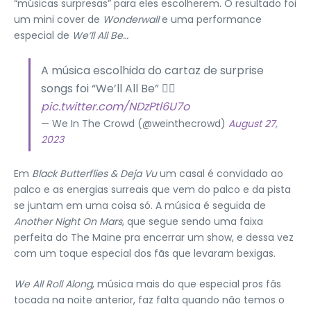
“músicas surpresas” para eles escolherem. O resultado foi
um mini cover de
Wonderwall
e uma performance
especial de
We’ll All Be…
A música escolhida do cartaz de surprise
songs foi “We’ll All Be” ❤️‍🔥
pic.twitter.com/NDzPtl6U7o
— We In The Crowd (@weinthecrowd)
August 27,
2023
Em
Black Butterflies & Deja Vu
um casal é convidado ao
palco e as energias surreais que vem do palco e da pista
se juntam em uma coisa só. A música é seguida de
Another Night On Mars
, que segue sendo uma faixa
perfeita do The Maine pra encerrar um show, e dessa vez
com um toque especial dos fãs que levaram bexigas.
We All Roll Along
, música mais do que especial pros fãs
tocada na noite anterior, faz falta quando não temos o