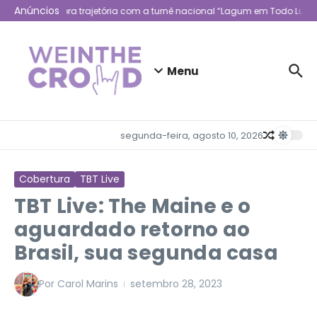
Ir para o conteúdo
Anúncios
Lagum celebra trajetória com a turnê nacional “Lagum em Todo Lugar”
Menu
segunda-feira, agosto 10, 2026
Cobertura
TBT Live
TBT Live: The Maine e o
aguardado retorno ao
Brasil, sua segunda casa
Por
Carol Marins
setembro 28, 2023