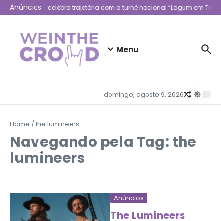
Ir para o conteúdo
Anúncios
Lagum celebra trajetória com a turnê nacional “Lagum em Todo 
Menu
domingo, agosto 9, 2026
Home
/
the lumineers
Navegando pela Tag: the
lumineers
Anúncios
The Lumineers