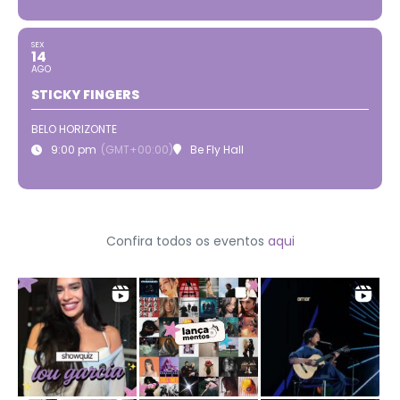
SEX
14
AGO
STICKY FINGERS
BELO HORIZONTE
9:00 pm
(GMT+00:00)
Be Fly Hall
Confira todos os eventos
aqui