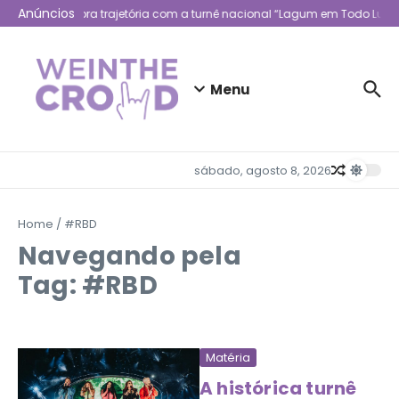
Ir para o conteúdo
Anúncios
Lagum celebra trajetória com a turnê nacional “Lagum em Todo Lugar
Menu
sábado, agosto 8, 2026
Home
/
#RBD
Navegando pela
Tag: #RBD
Matéria
A histórica turnê