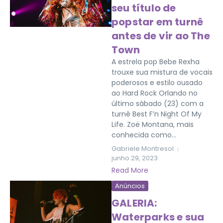
seu título de
popstar em turnê
antes de vir ao The
Town
A estrela pop Bebe Rexha
trouxe sua mistura de vocais
poderosos e estilo ousado
ao Hard Rock Orlando no
último sábado (23) com a
turnê Best F’n Night Of My
Life. Zoë Montana, mais
conhecida como...
Gabriele Montresol
junho 29, 2023
Read More
Anúncios
GALERIA:
Waterparks e sua