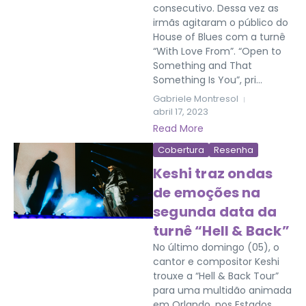
consecutivo. Dessa vez as
irmãs agitaram o público do
House of Blues com a turnê
“With Love From”. “Open to
Something and That
Something Is You”, pri...
Gabriele Montresol
abril 17, 2023
Read More
Cobertura
Resenha
Keshi traz ondas
de emoções na
segunda data da
turnê “Hell & Back”
No último domingo (05), o
cantor e compositor Keshi
trouxe a “Hell & Back Tour”
para uma multidão animada
em Orlando, nos Estados