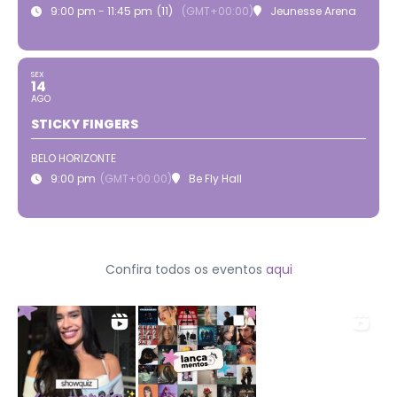
9:00 pm - 11:45 pm
(11)
(GMT+00:00)
Jeunesse Arena
SEX
14
AGO
STICKY FINGERS
BELO HORIZONTE
9:00 pm
(GMT+00:00)
Be Fly Hall
Confira todos os eventos
aqui