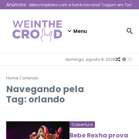
Ir para o conteúdo
Anúncios
Lagum celebra trajetória com a turnê nacional “Lagum em Todo Lu
Menu
domingo, agosto 9, 2026
Home
/
orlando
Navegando pela
Tag: orlando
Cobertura
Bebe Rexha prova