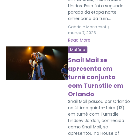
Unidos. Essa foi a segunda
parada da etapa norte
americana da turn...
Gabriele Montresol
março 7, 2023
Read More
Matéria
Snail Mail se
apresenta em
turnê conjunta
com Turnstile em
Orlando
Snail Mail passou por Orlando
na última quinta-feira (13)
em turnê com Turnstile.
Lindsey Jordan, conhecida
como Snail Mail, se
apresentou no House of