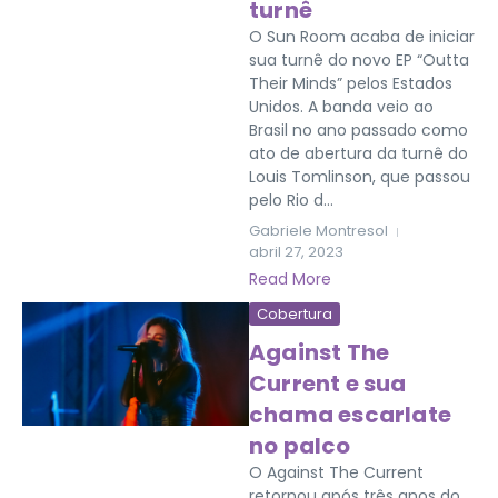
turnê
O Sun Room acaba de iniciar
sua turnê do novo EP “Outta
Their Minds” pelos Estados
Unidos. A banda veio ao
Brasil no ano passado como
ato de abertura da turnê do
Louis Tomlinson, que passou
pelo Rio d...
Gabriele Montresol
abril 27, 2023
Read More
Cobertura
Against The
Current e sua
chama escarlate
no palco
O Against The Current
retornou após três anos do