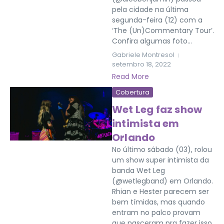
pela cidade na última
segunda-feira (12) com a
‘The (Un)Commentary Tour’.
Confira algumas foto...
Gabriele Montresol
setembro 18, 2022
Read More
Cobertura
Wet Leg faz show
intimista em
Orlando
No último sábado (03), rolou
um show super intimista da
banda Wet Leg
(@wetlegband) em Orlando.
Rhian e Hester parecem ser
bem tímidas, mas quando
entram no palco provam
que nasceram pra fazer isso.