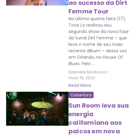
ao sucesso da Dirt
Femme Tour
Na última quarta feira (17),
Tove Lo realizou seu
segundo show da nova fase
da turnê Dirt Femme – que
leva o nome de seu mais
recente álbum – dessa vez
em Orlando, no House Of
Blues. Pela ...
Gabriele Montresol
maio 19, 2023
Read More
Cobertura
Sun Room leva sua
energia
californiana aos
palcos em nova