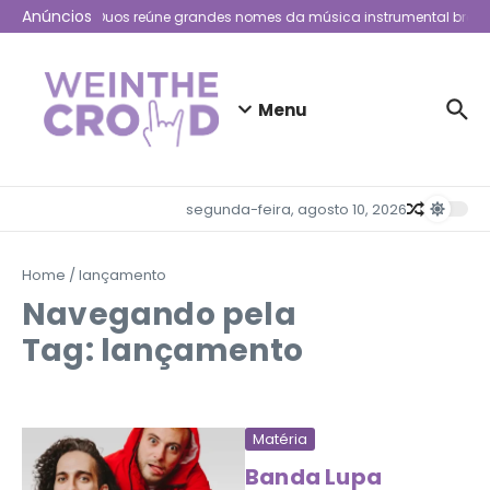
Ir para o conteúdo
Anúncios
Acaso Duos reúne grandes nomes da música instrumental brasilei
Menu
segunda-feira, agosto 10, 2026
Home
/
lançamento
Navegando pela
Tag: lançamento
Matéria
Banda Lupa